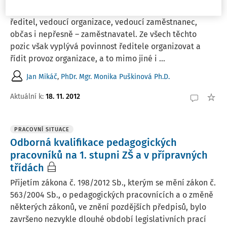
Právní předpisy vymezují pozici ředitele školy různě –
ředitel, vedoucí organizace, vedoucí zaměstnanec,
občas i nepřesně – zaměstnavatel. Ze všech těchto
pozic však vyplývá povinnost ředitele organizovat a
řídit provoz organizace, a to mimo jiné i ...
Jan Mikáč
,
PhDr. Mgr. Monika Puškinová Ph.D.
Aktuální k
:
18. 11. 2012
PRACOVNÍ SITUACE
Odborná kvalifikace pedagogických
pracovníků na 1. stupni ZŠ a v přípravných
třídách
Přijetím zákona č. 198/2012 Sb., kterým se mění zákon č.
563/2004 Sb., o pedagogických pracovnících a o změně
některých zákonů, ve znění pozdějších předpisů, bylo
završeno nezvykle dlouhé období legislativních prací