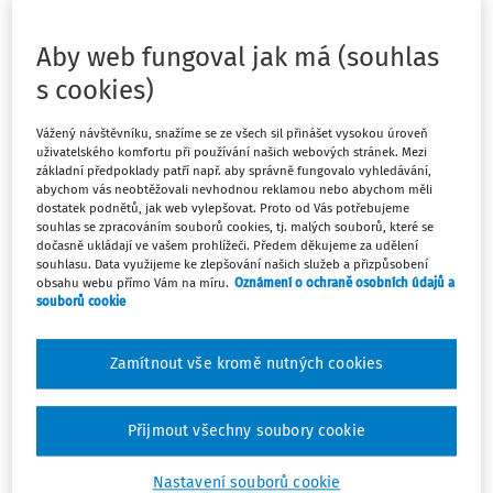
potřebné legislativy, která danou oblast řídí. V níže
uvedeném přehledu je zpracován výtah vybraných
Aby web fungoval jak má (souhlas
zákonů a právních předpisů, jejich jednotlivých
s cookies)
ustanovení a současně vzájemně propojené právní ...
Jaroslav Kocián
Vážený návštěvníku, snažíme se ze všech sil přinášet vysokou úroveň
uživatelského komfortu při používání našich webových stránek. Mezi
Aktuální k
:
2. 1. 2013
základní předpoklady patří např. aby správně fungovalo vyhledávání,
abychom vás neobtěžovali nevhodnou reklamou nebo abychom měli
dostatek podnětů, jak web vylepšovat. Proto od Vás potřebujeme
souhlas se zpracováním souborů cookies, tj. malých souborů, které se
PRACOVNÍ SITUACE
dočasně ukládají ve vašem prohlížeči. Předem děkujeme za udělení
souhlasu. Data využijeme ke zlepšování našich služeb a přizpůsobení
Povinnosti ředitele školy a zřizovatele v
obsahu webu přímo Vám na míru.
Oznámení o ochraně osobních údajů a
souvislosti se školskou radou
souborů cookie
PhDr. Mgr. Monika Puškinová Ph.D.
Zamítnout vše kromě nutných cookies
Aktuální k
:
28. 11. 2012
Přijmout všechny soubory cookie
PRACOVNÍ SITUACE
Právní předpisy a směrnice školy
Nastavení souborů cookie