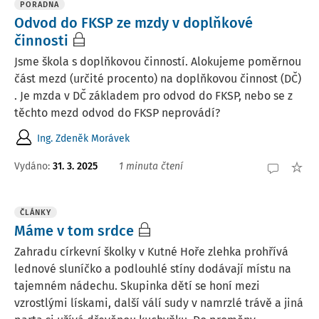
PORADNA
Odvod do FKSP ze mzdy v doplňkové
činnosti
Jsme škola s doplňkovou činností. Alokujeme poměrnou
část mezd (určité procento) na doplňkovou činnost (DČ)
. Je mzda v DČ základem pro odvod do FKSP, nebo se z
těchto mezd odvod do FKSP neprovádí?
Ing. Zdeněk Morávek
Vydáno
:
31. 3. 2025
1 minuta čtení
ČLÁNKY
Máme v tom srdce
Zahradu církevní školky v Kutné Hoře zlehka prohřívá
lednové sluníčko a podlouhlé stíny dodávají místu na
tajemném nádechu. Skupinka dětí se honí mezi
vzrostlými lískami, další válí sudy v namrzlé trávě a jiná