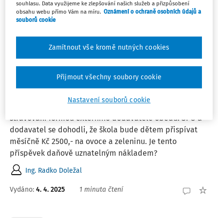
souhlasu. Data využijeme ke zlepšování našich služeb a přizpůsobení
obsahu webu přímo Vám na míru.
Oznámení o ochraně osobních údajů a
Ing. Růžena Klímová
souborů cookie
Vydáno
:
6. 4. 2025
2 minuty čtení
Zamítnout vše kromě nutných cookies
PORADNA
Přijmout všechny soubory cookie
Příspěvek nestátní školy na ovoce a
zeleninu
Nastavení souborů cookie
Nestátní školská právnická osoba zajišťuje dětem
stravování formou externího dodavatele obědů. ŠPO a
dodavatel se dohodli, že škola bude dětem přispívat
měsíčně Kč 2500,- na ovoce a zeleninu. Je tento
příspěvek daňově uznatelným nákladem?
Ing. Radko Doležal
Vydáno
:
4. 4. 2025
1 minuta čtení