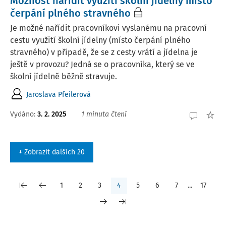
Možnost nařídit využití školní jídelny místo
čerpání plného stravného
Je možné nařídit pracovníkovi vyslanému na pracovní
cestu využití školní jídelny (místo čerpání plného
stravného) v případě, že se z cesty vrátí a jídelna je
ještě v provozu? Jedná se o pracovníka, který se ve
školní jídelně běžně stravuje.
Jaroslava Pfeilerová
Vydáno
:
3. 2. 2025
1 minuta čtení
+ Zobrazit dalších 20
1
2
3
4
5
6
7
...
17