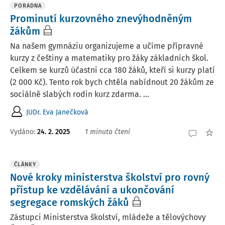
PORADNA
Prominutí kurzovného znevýhodněným
žákům
Na našem gymnáziu organizujeme a učíme přípravné
kurzy z češtiny a matematiky pro žáky základních škol.
Celkem se kurzů účastní cca 180 žáků, kteří si kurzy platí
(2 000 Kč). Tento rok bych chtěla nabídnout 20 žákům ze
sociálně slabých rodin kurz zdarma. ...
JUDr. Eva Janečková
Vydáno
:
24. 2. 2025
1 minuta čtení
ČLÁNKY
Nové kroky ministerstva školství pro rovný
přístup ke vzdělávání a ukončování
segregace romských žáků
Zástupci Ministerstva školství, mládeže a tělovýchovy