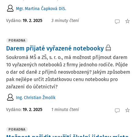
Mgr. Martina Čapková DiS.
Vydáno:
19. 2. 2025
3 minuty čtení
PORADNA
Darem přijaté vyřazené notebooky
Soukromá MŠ a ZŠ, s. r. o., má možnost přijmout darem
10 vyřazených notebooků z firmy jednoho rodiče. Půjde
o dar od daně z příjmů neosvobozený? Jakým způsobem
pak nejlépe určit zůstatkovou cenu notebooku pro
zařazení do účetnictví?
Ing. Christian Žmolík
Vydáno
:
19. 2. 2025
1 minuta čtení
PORADNA