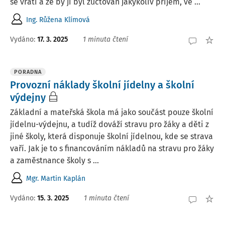
se vrátí a že by jí byl zúčtován jakýkoliv příjem, ve ...
Ing. Růžena Klímová
Vydáno
:
17. 3. 2025
1 minuta čtení
PORADNA
Provozní náklady školní jídelny a školní
výdejny
Základní a mateřská škola má jako součást pouze školní
jídelnu-výdejnu, a tudíž dováží stravu pro žáky a děti z
jiné školy, která disponuje školní jídelnou, kde se strava
vaří. Jak je to s financováním nákladů na stravu pro žáky
a zaměstnance školy s ...
Mgr. Martin Kaplán
Vydáno
:
15. 3. 2025
1 minuta čtení