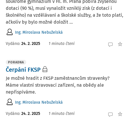
soukromé gymnázium v Hl. m. Praha pobírá zvýšenou
dotaci (90 %), musí vynaložit vzniklý zisk (z dotací i
školného) na vzdělávaní a školské služby, a že toto platí,
ačkoliv by bylo možné doložit ...
Ing. Miroslava Nebuželská
Vydáno
:
24. 2. 2025
1 minuta čtení
PORADNA
Čerpání FKSP
Je možné hradit z FKSP zaměstnancům stravenky?
Máme vlastní stravovací zařízení, na obědy ale
nepřispíváme.
Ing. Miroslava Nebuželská
Vydáno
:
24. 2. 2025
1 minuta čtení