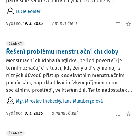
parta si užívá dřevěnou kuchyňku. Do proměny ...
Lucie Römer
Vydáno:
19. 3. 2025
7 minut čtení
ČLÁNKY
Řešení problému menstruační chudoby
Menstruační chudoba (anglicky „period poverty“) je
termín označující situaci, kdy ženy a dívky nemají z
různých důvodů přístup k adekvátním menstruačním
pomůckám, například kvůli nízkým příjmům nebo
sociálnímu prostředí, ve kterém žijí. Tento nedostatek ...
Mgr. Miroslav Hřebecký
,
Jana Münzbergerová
Vydáno:
19. 3. 2025
8 minut čtení
ČLÁNKY