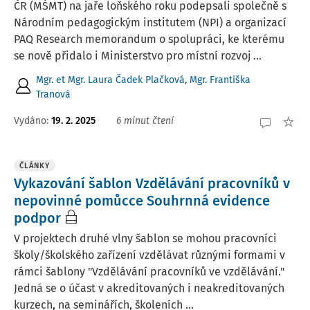
ČR (MŠMT) na jaře loňského roku podepsali společně s
Národním pedagogickým institutem (NPI) a organizací
PAQ Research memorandum o spolupráci, ke kterému
se nově přidalo i Ministerstvo pro místní rozvoj ...
Mgr. et Mgr. Laura Čadek Plačková
,
Mgr. Františka
Tranová
Vydáno:
19. 2. 2025
6 minut čtení
ČLÁNKY
Vykazování šablon Vzdělávání pracovníků v
nepovinné pomůcce Souhrnná evidence
podpor
V projektech druhé vlny šablon se mohou pracovníci
školy/školského zařízení vzdělávat různými formami v
rámci šablony "Vzdělávání pracovníků ve vzdělávání."
Jedná se o účast v akreditovaných i neakreditovaných
kurzech, na seminářích, školeních ...