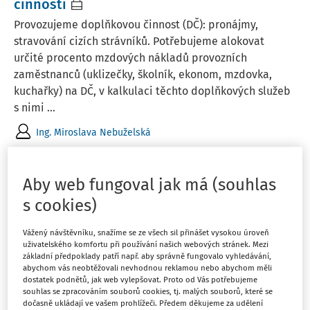
činnosti
Provozujeme doplňkovou činnost (DČ): pronájmy,
stravování cizích strávníků. Potřebujeme alokovat
určité procento mzdových nákladů provozních
zaměstnanců (uklizečky, školník, ekonom, mzdovka,
kuchařky) na DČ, v kalkulaci těchto doplňkových služeb
s nimi ...
Ing. Miroslava Nebuželská
Vydáno
:
7. 4. 2025
1 minuta čtení
Aby web fungoval jak má (souhlas
s cookies)
PORADNA
Zařazení uklízeček do platové třídy
Vážený návštěvníku, snažíme se ze všech sil přinášet vysokou úroveň
Od roku 2023 máme uklízečky zařazené do 3. platové
uživatelského komfortu při používání našich webových stránek. Mezi
základní předpoklady patří např. aby správně fungovalo vyhledávání,
třídy a 11. stupně, protože 2. platová třída je celá pod
abychom vás neobtěžovali nevhodnou reklamou nebo abychom měli
úrovní minimální mzdy, ale stále spadají do 1. skupiny
dostatek podnětů, jak web vylepšovat. Proto od Vás potřebujeme
pro zaručenou mzdu/plat. Zařazení do 3. platové třídy
souhlas se zpracováním souborů cookies, tj. malých souborů, které se
dočasně ukládají ve vašem prohlížeči. Předem děkujeme za udělení
byl „jen“ způsob, jak se vyhnout ...