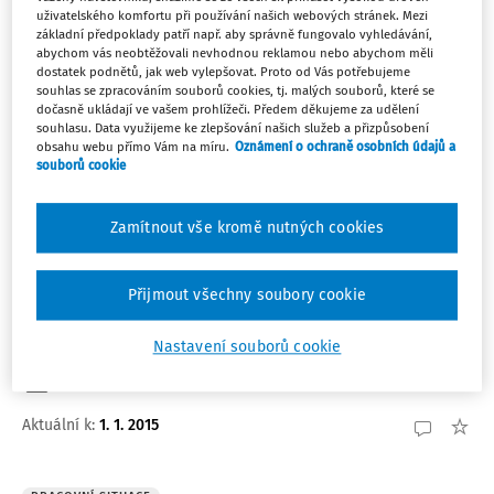
44
uživatelského komfortu při používání našich webových stránek. Mezi
Počet vyhledaných dokumentů:
základní předpoklady patří např. aby správně fungovalo vyhledávání,
abychom vás neobtěžovali nevhodnou reklamou nebo abychom měli
Řadit podle
:
dostatek podnětů, jak web vylepšovat. Proto od Vás potřebujeme
Nejnovější
Nejstarší
souhlas se zpracováním souborů cookies, tj. malých souborů, které se
dočasně ukládají ve vašem prohlížeči. Předem děkujeme za udělení
souhlasu. Data využijeme ke zlepšování našich služeb a přizpůsobení
obsahu webu přímo Vám na míru.
Oznámení o ochraně osobních údajů a
PRACOVNÍ SITUACE
souborů cookie
Zahraniční cesta v případě veřejných škol a
školských zařízení
Zamítnout vše kromě nutných cookies
Podle § 154 zákona č. 262/2006 Sb., v platném znění,
zahraniční pracovní cestou se rozumí cesta konaná
mimo území České republiky. Dobou rozhodnou pro
Přijmout všechny soubory cookie
vznik práva zaměstnance na náhradu cestovních výdajů
v cizí měně je doba přechodu státní hranice České ...
Nastavení souborů cookie
PhDr. Mgr. Monika Puškinová Ph.D.
Aktuální k
:
1. 1. 2015