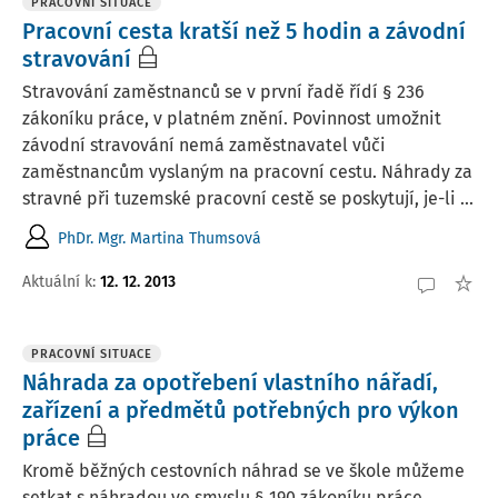
PRACOVNÍ SITUACE
Pracovní cesta kratší než 5 hodin a závodní
stravování
Stravování zaměstnanců se v první řadě řídí § 236
zákoníku práce, v platném znění. Povinnost umožnit
závodní stravování nemá zaměstnavatel vůči
zaměstnancům vyslaným na pracovní cestu. Náhrady za
stravné při tuzemské pracovní cestě se poskytují, je-li ...
PhDr. Mgr. Martina Thumsová
Aktuální k
:
12. 12. 2013
PRACOVNÍ SITUACE
Náhrada za opotřebení vlastního nářadí,
zařízení a předmětů potřebných pro výkon
práce
Kromě běžných cestovních náhrad se ve škole můžeme
setkat s náhradou ve smyslu § 190 zákoníku práce