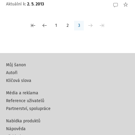
Aktuální k
:
2. 5. 2013
1
2
3
Můj šanon
Autoři
Klíčová slova
Média a reklama
Reference uživatelů
Partnerství, spolupráce
Nabídka produktů
Nápověda