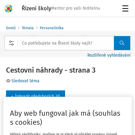
Řízení školy
Mentor pro vaši ředitelnu
Menu
Domů
Témata
Personalistika
Rozšířené vyhledávání
Cestovní náhrady - strana 3
Sledovat téma
+ Zobrazit předchozích 20
Aby web fungoval jak má (souhlas
Filtr
s cookies)
Vážený návštěvníku, snažíme se ze všech sil přinášet vysokou úroveň