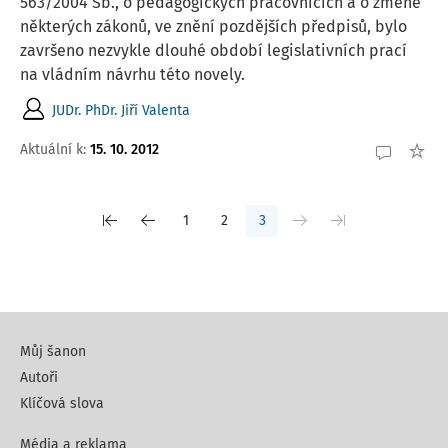
563/2004 Sb., o pedagogických pracovnících a o změně
některých zákonů, ve znění pozdějších předpisů, bylo
završeno nezvykle dlouhé období legislativních prací
na vládním návrhu této novely.
JUDr. PhDr. Jiří Valenta
Aktuální k
:
15. 10. 2012
1
2
3
Můj šanon
Autoři
Klíčová slova
Média a reklama