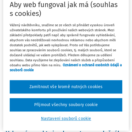
Aby web fungoval jak má (souhlas
47
Počet vyhledaných dokumentů:
s cookies)
Řadit podle
:
Nejnovější
Nejstarší
Vážený návštěvníku, snažíme se ze všech sil přinášet vysokou úroveň
uživatelského komfortu při používání našich webových stránek. Mezi
základní předpoklady patří např. aby správně fungovalo vyhledávání,
PRACOVNÍ SITUACE
abychom vás neobtěžovali nevhodnou reklamou nebo abychom měli
dostatek podnětů, jak web vylepšovat. Proto od Vás potřebujeme
Žáci se speciálními vzdělávacími
souhlas se zpracováním souborů cookies, tj. malých souborů, které se
potřebami
dočasně ukládají ve vašem prohlížeči. Předem děkujeme za udělení
souhlasu. Data využijeme ke zlepšování našich služeb a přizpůsobení
Některé výchovné či vzdělávací problémy již mohou mít
obsahu webu přímo Vám na míru.
Oznámení o ochraně osobních údajů a
své závažnější příčiny ve vývoji, zdravotním stavu nebo
souborů cookie
sociálním původu dětí a je zapotřebí, aby těmto dětem
byla věnována zvláštní pozornost a péče při vzdělávání.
Zamítnout vše kromě nutných cookies
Martina Ventluková
,
Martina Ventluková
Přijmout všechny soubory cookie
Aktuální k
:
1. 4. 2018
Nastavení souborů cookie
PRACOVNÍ SITUACE