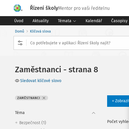
Řízení školy
Mentor pro vaši ředitelnu
Úvod
Aktuality
Témata
Kalendář
Časopisy
Domů
Klíčová slova
Zaměstnanci - strana 8
Sledovat klíčové slovo
ZAMĚSTNANCI
+ Zobrazi
Téma
Počet vyhl
(1)
Bezpečnost