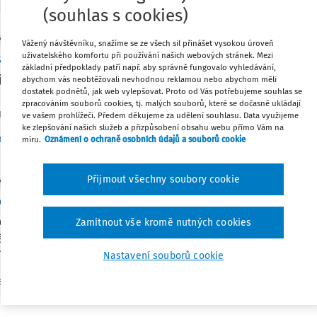
(souhlas s cookies)
Y
Vážený návštěvníku, snažíme se ze všech sil přinášet vysokou úroveň
s a komunikace
uživatelského komfortu při používání našich webových stránek. Mezi
základní předpoklady patří např. aby správně fungovalo vyhledávání,
 je základem dobrého školního vzdělávání otevřená a obousměr
abychom vás neobtěžovali nevhodnou reklamou nebo abychom měli
dostatek podnětů, jak web vylepšovat. Proto od Vás potřebujeme souhlas se
, je dnes jasné každému ve škole. Ale méně už se mluví o rol
zpracováním souborů cookies, tj. malých souborů, které se dočasně ukládají
í dospělí lidé se ...
ve vašem prohlížeči. Předem děkujeme za udělení souhlasu. Data využijeme
ke zlepšování našich služeb a přizpůsobení obsahu webu přímo Vám na
Vydáno:
22. 11. 2011
na Fučíková
míru.
Oznámení o ochraně osobních údajů a souborů cookie
Přijmout všechny soubory cookie
Y
pečovat o zaměstnance?
o zaměstnance vyjadřuje starost zaměstnavatele o pracovní p
Zamítnout vše kromě nutných cookies
ávání sjednané práce a dosahování požadovaného výkonu. Smy
ky a pracovní vztahy, je dosáhnout ...
Nastavení souborů cookie
Vydáno:
22. 11. 2011
rtin Šikýř