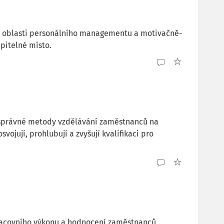
 v oblasti personálního managementu a motivačně-
pitelné místo.
 správné metody vzdělávání zaměstnanců na
ojují, prohlubují a zvyšují kvalifikaci pro
pracovního výkonu a hodnocení zaměstnanců.