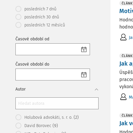
ČLÁNK
posledních 7 dnů
Moti
posledních 30 dnů
Hodnoc
posledních 12 měsíců
hodno
J
Časové období od
ČLÁNK
Jak 
Časové období do
Úspěš
pracov
vykoná
Autor
Ma
ČLÁNK
(2)
Holubová advokáti, s. r. o.
Jak 
(9)
David Borovec
Hodnot