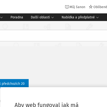
Můj šanon
Oblíben
Poradna
Další oblasti
Nabídka a předplatné
t předchozích 20
154
edaných dokumentů:
Aby web fungoval jak má