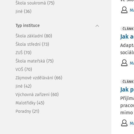
(75)
Škola soukromá
Ma
(36)
Jiné
Typ instituce
ČLÁNK
Jak 
(80)
Škola základní
(73)
Škola střední
Adapt
sociá
(70)
ZUŠ
(75)
Škola mateřská
Ma
(70)
VOŠ
(66)
Zájmové vzdělávání
ČLÁNK
(42)
Jiné
Jak 
(60)
Výchovná zařízení
Přijí
(45)
Malotřídky
praco
(21)
Poradny
mimo 
Ma