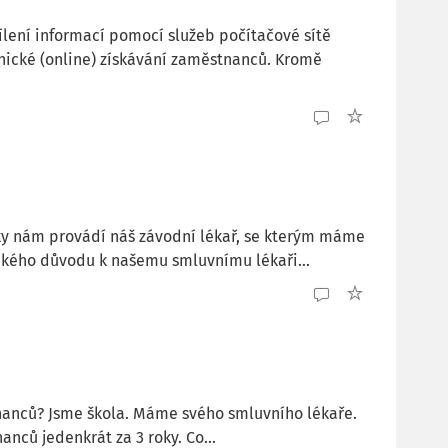
ílení informací pomocí služeb počítačové sítě
onické (online) získávání zaměstnanců. Kromě
dky nám provádí náš závodní lékař, se kterým máme
akého důvodu k našemu smluvnímu lékaři...
tnanců? Jsme škola. Máme svého smluvního lékaře.
nců jedenkrát za 3 roky. Co...