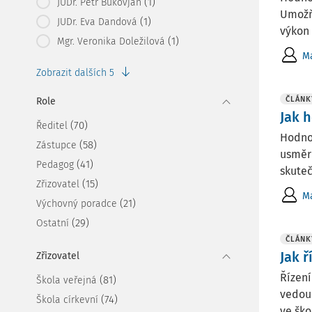
(1)
JUDr. Petr Bukovjan
Umožň
(1)
JUDr. Eva Dandová
výkon 
(1)
Mgr. Veronika Doležilová
Ma
Zobrazit dalších 5
ČLÁNK
Role
Jak 
(70)
Ředitel
Hodno
(58)
Zástupce
usměr
(41)
Pedagog
skute
(15)
Zřizovatel
Ma
(21)
Výchovný poradce
(29)
Ostatní
ČLÁNK
Jak ř
Zřizovatel
Řízení
(81)
Škola veřejná
vedou
(74)
Škola církevní
ve ško