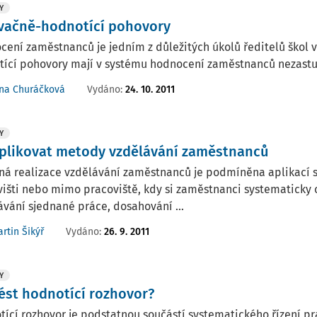
Y
vačně-hodnotící pohovory
ení zaměstnanců je jedním z důležitých úkolů ředitelů škol
tící pohovory mají v systému hodnocení zaměstnanců nezastu
Vydáno:
24. 10. 2011
ana Churáčková
Y
aplikovat metody vzdělávání zaměstnanců
ná realizace vzdělávání zaměstnanců je podmíněna aplikací
išti nebo mimo pracoviště, kdy si zaměstnanci systematicky osv
vání sjednané práce, dosahování ...
Vydáno:
26. 9. 2011
rtin Šikýř
Y
vést hodnotící rozhovor?
ící rozhovor je podstatnou součástí systematického řízení 