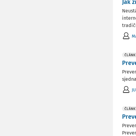
Jak 
Neustá
intern
tradič
Ma
ČLÁNK
Prev
Preven
sjedna
JU
ČLÁNK
Prev
Preven
Preven