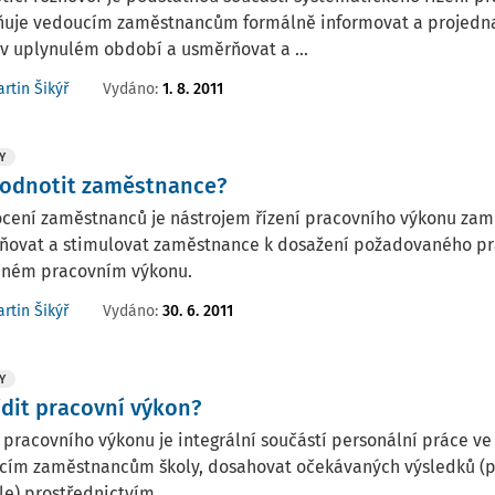
uje vedoucím zaměstnancům formálně informovat a projednat
v uplynulém období a usměrňovat a ...
Vydáno:
1. 8. 2011
rtin Šikýř
Y
hodnotit zaměstnance?
cení zaměstnanců je nástrojem řízení pracovního výkonu z
ňovat a stimulovat zaměstnance k dosažení požadovaného pr
čném pracovním výkonu.
Vydáno:
30. 6. 2011
rtin Šikýř
Y
ídit pracovní výkon?
 pracovního výkonu je integrální součástí personální práce ve 
cím zaměstnancům školy, dosahovat očekávaných výsledků (p
le) prostřednictvím ...