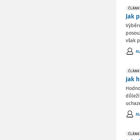
ČLÁNK
Jak 
Výběr
posou
však p
Ma
ČLÁNK
Jak 
Hodno
důleži
uchaz
Ma
ČLÁNK