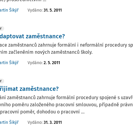
Vydáno:
31. 5. 2011
rtin Šikýř
Y
adaptovat zaměstnance?
ace zaměstnanců zahrnuje formální i neformální procedury 
lním začleněním nových zaměstnanců školy.
Vydáno:
2. 5. 2011
rtin Šikýř
Y
přijímat zaměstnance?
mání zaměstnanců zahrnuje formální procedury spojené s uzav
vního poměru založeného pracovní smlouvou, případně právn
pracovní poměr, dohodou o pracovní ...
Vydáno:
31. 3. 2011
rtin Šikýř