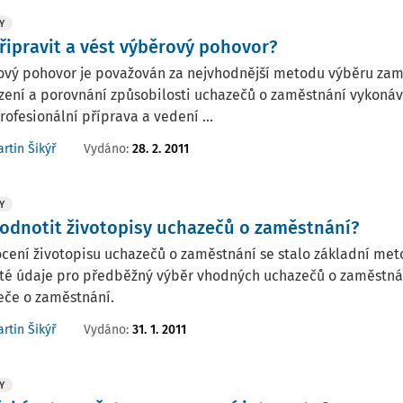
Y
připravit a vést výběrový pohovor?
ový pohovor je považován za nejvhodnější metodu výběru zam
zení a porovnání způsobilosti uchazečů o zaměstnání vykoná
rofesionální příprava a vedení ...
Vydáno:
28. 2. 2011
rtin Šikýř
Y
hodnotit životopisy uchazečů o zaměstnání?
cení životopisu uchazečů o zaměstnání se stalo základní me
té údaje pro předběžný výběr vhodných uchazečů o zaměstnán
eče o zaměstnání.
Vydáno:
31. 1. 2011
rtin Šikýř
Y