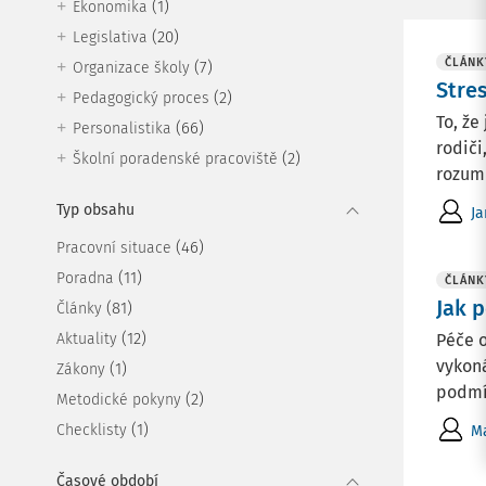
(1)
Ekonomika
(20)
Legislativa
ČLÁNK
(7)
Organizace školy
Stre
(2)
Pedagogický proces
To, že
(66)
Personalistika
rodiči
(2)
Školní poradenské pracoviště
rozumn
Typ obsahu
Ja
(46)
Pracovní situace
(11)
Poradna
ČLÁNK
Jak 
(81)
Články
(12)
Aktuality
Péče 
vykon
(1)
Zákony
podmín
(2)
Metodické pokyny
(1)
Checklisty
Ma
Časové období