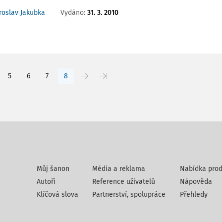
Vydáno:
31. 3. 2010
roslav Jakubka
5
6
7
8
Můj šanon
Média a reklama
Nabídka prod
Autoři
Reference uživatelů
Nápověda
Klíčová slova
Partnerství, spolupráce
Přehledy