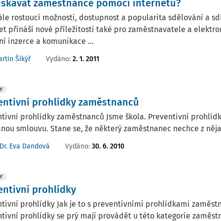
získávat zaměstnance pomocí internetu?
le rostoucí možnosti, dostupnost a popularita sdělování a sd
et přináší nové příležitosti také pro zaměstnavatele a elektr
ní inzerce a komunikace ...
Vydáno:
2. 1. 2011
rtin Šikýř
Y
entivní prohlídky zaměstnanců
tivní prohlídky zaměstnanců Jsme škola. Preventivní prohlí
nou smlouvu. Stane se, že některý zaměstnanec nechce z něj
Vydáno:
30. 6. 2010
Dr. Eva Dandová
Y
entivní prohlídky
tivní prohlídky Jak je to s preventivními prohlídkami zaměs
tivní prohlídky se prý mají provádět u této kategorie zaměstna