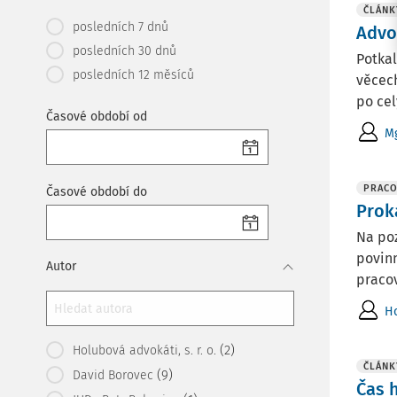
ČLÁNK
posledních 7 dnů
Advo
posledních 30 dnů
Potkal
posledních 12 měsíců
věcech
po celý
Časové období od
Mg
PRACO
Časové období do
Prok
Na poz
povinn
Autor
pracov
Ho
(2)
Holubová advokáti, s. r. o.
ČLÁNK
(9)
David Borovec
Čas 