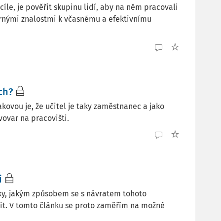
le, je pověřit skupinu lidí, aby na něm pracovali
rnými znalostmi k včasnému a efektivnímu
ch?
kovou je, že učitel je taky zaměstnanec a jako
ovar na pracovišti.
i
ky, jakým způsobem se s návratem tohoto
it. V tomto článku se proto zaměřím na možné