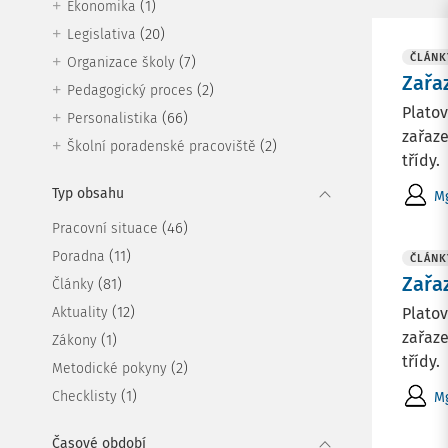
(1)
Ekonomika
(20)
Legislativa
ČLÁNK
(7)
Organizace školy
Zařa
(2)
Pedagogický proces
Platov
(66)
Personalistika
zařaze
(2)
Školní poradenské pracoviště
třídy.
Typ obsahu
Mg
(46)
Pracovní situace
(11)
Poradna
ČLÁNK
Zařa
(81)
Články
(12)
Aktuality
Platov
zařaze
(1)
Zákony
třídy.
(2)
Metodické pokyny
(1)
Checklisty
Mg
Časové období