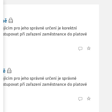
ině
dujícím pro jeho správné určení je korektní
 postupovat při zařazení zaměstnance do platové
lně
odujícím pro jeho správné určení je správné
 postupovat při zařazení zaměstnance do platové