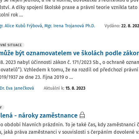
lství. A díky spojení školské praxe a právní teorie vznikla tat
olní rok ...
Vydáno:
22. 8. 20
r. Alice Kubů Frýbová
,
Mgr. Irena Trojanová Ph.D.
VNÍ SITUACE
může být oznamovatelem ve školách podle záko
 8. 2023 nabyl účinnosti zákon č. 171/2023 Sb., o ochraně ozn
ovatelů“). Vzhledem k tomu, že na rozdíl od předchozí právn
019/1937 ze dne 23. října 2019 o ...
Aktuální k
:
15. 8. 2023
Dr. Eva Janečková
Y
lená - nároky zaměstnance
o období hlavních prázdnin. To je také čas, kdy zaměstnanci č
, jaká práva zaměstnanci v souvislosti s čerpáním dovolené vz