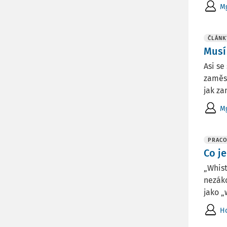
Mg
ČLÁNK
Musí
Asi se
zaměst
jak za
Mg
PRACO
Co j
„Whist
nezáko
jako „
Ho