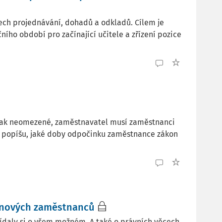
ech projednávání, dohadů a odkladů. Cílem je
ího období pro začínající učitele a zřízení pozice
však neomezené, zaměstnavatel musí zaměstnanci
ku popíšu, jaké doby odpočinku zaměstnance zákon
ní nových zaměstnanců
ovídaly si o všem možném. A také o právních věcech