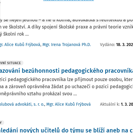
Y
kátka mluví s ředitelkou... tentokrát o porušen
y se nejen jednou – a ne u Kolína, advokátka s ředitelkou a p
 ve školství. A díky spojení školské praxe a právní teorie vzni
 školní rok ...
Vydáno:
18. 3. 20
r. Alice Kubů Frýbová
,
Mgr. Irena Trojanová Ph.D.
VNÍ SITUACE
azování bezúhonnosti pedagogického pracovníka 
ici pedagogického pracovníka lze přijmout pouze osobu, kter
a a zároveň oprávněna žádat po uchazeči o pozici pedagogic
něprávního vztahu prokázal svou ...
Aktuální k
:
1. 3. 2
lubová advokáti, s. r. o.
,
Mgr. Alice Kubů Frýbová
Y
hledání nových učitelů do týmu se blíží aneb na