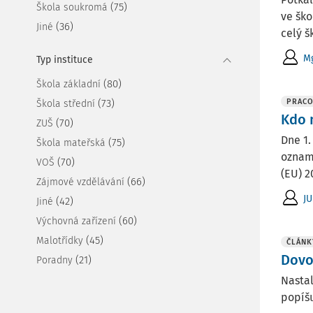
(75)
Škola soukromá
ve ško
(36)
Jiné
celý šk
Mg
Typ instituce
(80)
Škola základní
(73)
PRACO
Škola střední
Kdo 
(70)
ZUŠ
Dne 1.
(75)
Škola mateřská
oznam
(70)
VOŠ
(EU) 2
(66)
Zájmové vzdělávání
JU
(42)
Jiné
(60)
Výchovná zařízení
(45)
Malotřídky
ČLÁNK
Dovo
(21)
Poradny
Nastal
popíšu