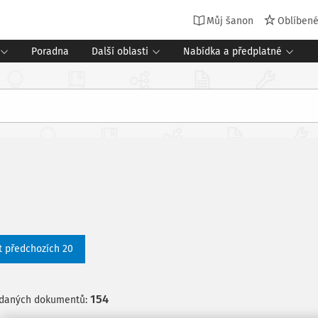
Můj šanon
Oblíben
Poradna
Další oblasti
Nabídka a předplatné
t předchozích 20
154
edaných dokumentů: