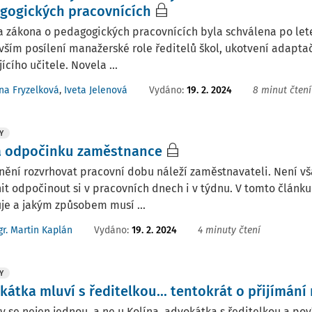
gogických pracovnících
 zákona o pedagogických pracovnících byla schválena po let
ším posílení manažerské role ředitelů škol, ukotvení adaptačn
ícího učitele. Novela ...
Vydáno:
19. 2. 2024
8 minut čtení
na Fryzelková
,
Iveta Jelenová
Y
 odpočinku zaměstnance
nění rozvrhovat pracovní dobu náleží zaměstnavateli. Není 
t odpočinout si v pracovních dnech i v týdnu. V tomto člán
uje a jakým způsobem musí ...
Vydáno:
19. 2. 2024
4 minuty čtení
r. Martin Kaplán
Y
kátka mluví s ředitelkou... tentokrát o přijímá
y se nejen jednou, a ne u Kolína, advokátka s ředitelkou a p