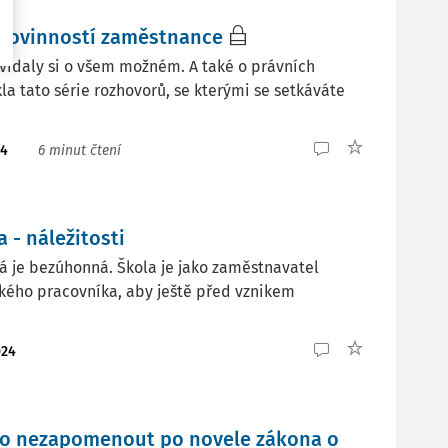
í povinností zaměstnance
ovídaly si o všem možném. A také o právních
kla tato série rozhovorů, se kterými se setkáváte
24
6 minut čtení
- náležitosti
á je bezúhonná. Škola je jako zaměstnavatel
kého pracovníka, aby ještě před vznikem
024
 co nezapomenout po novele zákona o