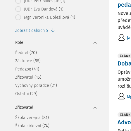
(1)
JUDr. Petr Bukovjan
peda
(1)
JUDr. Eva Dandová
Novela
(1)
Mgr. Veronika Doležilová
předev
uváděj
Zobrazit dalších 5
Ja
Role
(70)
Ředitel
ČLÁNK
(58)
Zástupce
Doba
(41)
Pedagog
Opráv
(15)
Zřizovatel
umožni
(21)
Výchovný poradce
rozliš
(29)
Ostatní
Mg
Zřizovatel
ČLÁNK
(81)
Škola veřejná
Advo
(74)
Škola církevní
Potkal