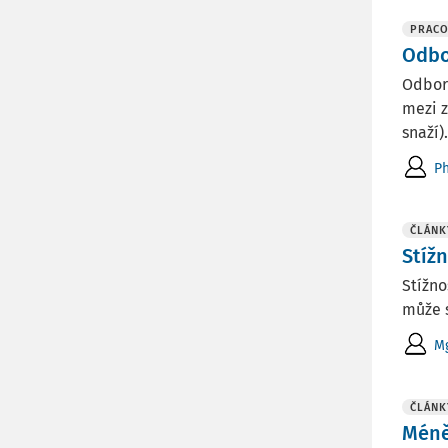
PRACO
Odbo
Odbor
mezi z
snaží).
Ph
ČLÁNK
Stíž
Stížno
může s
Mg
ČLÁNK
Méně