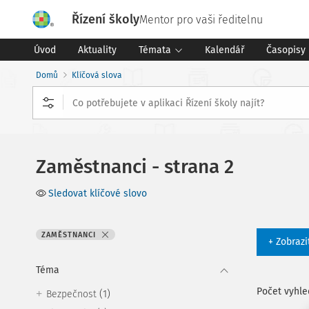
Řízení školy
Mentor pro vaši ředitelnu
Úvod
Aktuality
Témata
Kalendář
Časopisy
Domů
Klíčová slova
Zaměstnanci - strana 2
Sledovat klíčové slovo
ZAMĚSTNANCI
+ Zobrazi
Téma
Počet vyhl
(1)
Bezpečnost