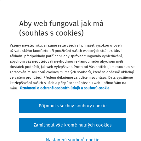
Y
Aby web fungoval jak má
zení zaměstnance do platové třídy ve školní druž
(souhlas s cookies)
ý tarif zpravidla tvoří největší část platu zaměstnance. Rozho
ní zaměstnance do platové třídy. V tomto článku popíšu, jak
Vážený návštěvníku, snažíme se ze všech sil přinášet vysokou úroveň
uživatelského komfortu při používání našich webových stránek. Mezi
základní předpoklady patří např. aby správně fungovalo vyhledávání,
Vydáno:
10. 6. 2024
4 minuty čtení
r. Martin Kaplán
abychom vás neobtěžovali nevhodnou reklamou nebo abychom měli
dostatek podnětů, jak web vylepšovat. Proto od Vás potřebujeme souhlas se
zpracováním souborů cookies, tj. malých souborů, které se dočasně ukládají
ve vašem prohlížeči. Předem děkujeme za udělení souhlasu. Data využijeme
Y
ke zlepšování našich služeb a přizpůsobení obsahu webu přímo Vám na
zení zaměstnance do platové třídy ve školní jíde
míru.
Oznámení o ochraně osobních údajů a souborů cookie
ý tarif zpravidla tvoří největší část platu zaměstnance. Rozh
ní zaměstnance do platové třídy. V tomto článku popíšu, jak
Přijmout všechny soubory cookie
Vydáno:
22. 4. 2024
5 minut čtení
r. Martin Kaplán
Zamítnout vše kromě nutných cookies
Nastavení souborů cookie