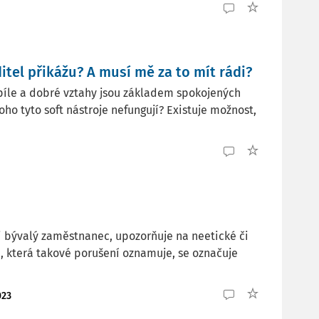
tel přikážu? A musí mě za to mít rádi?
 píle a dobré vztahy jsou základem spokojených
ho tyto soft nástroje nefungují? Existuje možnost,
 či bývalý zaměstnanec, upozorňuje na neetické či
, která takové porušení oznamuje, se označuje
023