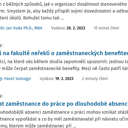
 z běžných způsobů, jak v organizaci dosáhnout stanoveného cí
tým. Smyslem je, aby každý přispěl svými dovednostmi a odbo
ení úkolů. Bohužel tomu tak ...
Vydáno:
20. 2. 2023
15 minut čtení
Dr. Jan Voda Ph.D., MBA
Y
i na fakultě neřekli o zaměstnaneckých benefite
ěci, na které vás během studia zapomněli upozornit. Jednou ta
 může čerpat zaměstnanecké benefity. Mezi ně často patří káv
Vydáno:
19. 2. 2023
2 minuty čtení
r. Pavel Somogyi
Y
at zaměstnance do práce po dlouhodobé absenc
louhodobější absenci zaměstnance v práci mohou vznikat otáz
nance vypořádat a co by měl zaměstnavatel při návratu učin
my, kterým může zaměstnanec při ...