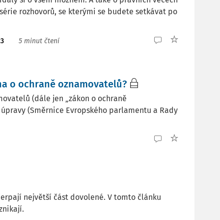
o série rozhovorů, se kterými se budete setkávat po
23
5 minut čtení
na o ochraně oznamovatelů?
amovatelů (dále jen „zákon o ochraně
í úpravy (Směrnice Evropského parlamentu a Rady
erpají největší část dovolené. V tomto článku
nikají.