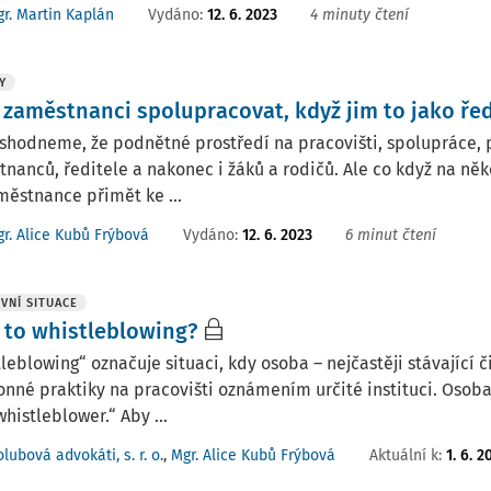
Vydáno:
12. 6. 2023
4 minuty čtení
r. Martin Kaplán
Y
 zaměstnanci spolupracovat, když jim to jako ředi
 shodneme, že podnětné prostředí na pracovišti, spolupráce,
nanců, ředitele a nakonec i žáků a rodičů. Ale co když na něko
městnance přimět ke ...
Vydáno:
12. 6. 2023
6 minut čtení
r. Alice Kubů Frýbová
VNÍ SITUACE
e to whistleblowing?
leblowing“ označuje situaci, kdy osoba – nejčastěji stávající
nné praktiky na pracovišti oznámením určité instituci. Osoba
whistleblower.“ Aby ...
Aktuální k
:
1. 6. 2
lubová advokáti, s. r. o.
,
Mgr. Alice Kubů Frýbová