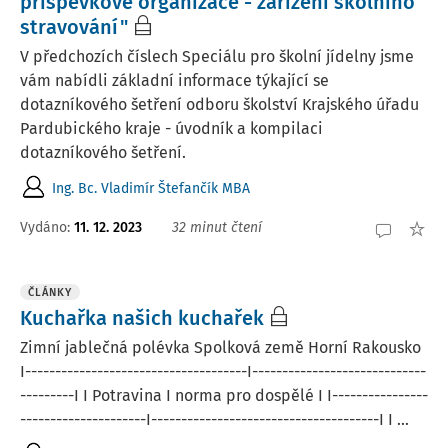
příspěvkové organizace - zařízení školního
stravování"
V předchozích číslech Speciálu pro školní jídelny jsme
vám nabídli základní informace týkající se
dotazníkového šetření odboru školství Krajského úřadu
Pardubického kraje - úvodník a kompilaci
dotazníkového šetření.
Ing. Bc. Vladimír Štefančík MBA
Vydáno:
11. 12. 2023
32 minut čtení
ČLÁNKY
Kuchařka našich kuchařek
Zimní jablečná polévka Spolková země Horní Rakousko
I-------------------------------------I-----------------------------
---------I I Potravina I norma pro dospělé I I----------------
---------------------I--------------------------------------I I ...