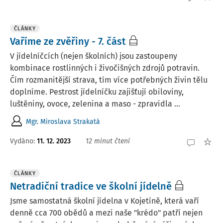
ČLÁNKY
Vaříme ze zvěřiny - 7. část
V jídelníčcích (nejen školních) jsou zastoupeny
kombinace rostlinných i živočišných zdrojů potravin.
Čím rozmanitější strava, tím více potřebných živin tělu
doplníme. Pestrost jídelníčku zajišťují obiloviny,
luštěniny, ovoce, zelenina a maso - zpravidla ...
Mgr. Miroslava Strakatá
Vydáno:
11. 12. 2023
12 minut čtení
ČLÁNKY
Netradiční tradice ve školní jídelně
Jsme samostatná školní jídelna v Kojetíně, která vaří
denně cca 700 obědů a mezi naše "krédo" patří nejen