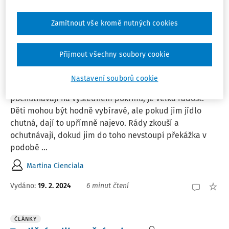
Vydáno:
19. 2. 2024
10 minut čtení
Zamítnout vše kromě nutných cookies
ČLÁNKY
Přijmout všechny soubory cookie
Intolerance laktózy a alergie na bílkovinu
kravského mléka v rámci školní jídelny
Nastavení souborů cookie
Vařit a pak sledovat, jak si pak malí strávníci
pochutnávají na výsledném pokrmu, je velká radost.
Děti mohou být hodně vybíravé, ale pokud jim jídlo
chutná, dají to upřímně najevo. Rády zkouší a
ochutnávají, dokud jim do toho nevstoupí překážka v
podobě ...
Martina Cienciala
Vydáno:
19. 2. 2024
6 minut čtení
ČLÁNKY