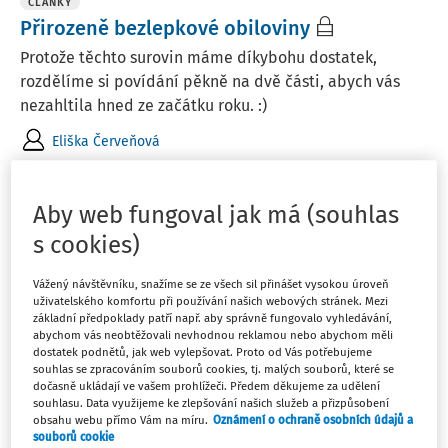
ČLÁNKY
Přirozeně bezlepkové obiloviny
Protože těchto surovin máme díkybohu dostatek,
rozdělíme si povídání pěkně na dvě části, abych vás
nezahltila hned ze začátku roku. :)
Eliška Červeňová
Vydáno:
19. 2. 2024
9 minut čtení
Aby web fungoval jak má (souhlas
s cookies)
ČLÁNKY
Vaříme ze zvěřiny - 8. část
Vážený návštěvníku, snažíme se ze všech sil přinášet vysokou úroveň
V jídelníčcích (nejen školních) jsou zastoupeny
uživatelského komfortu při používání našich webových stránek. Mezi
základní předpoklady patří např. aby správně fungovalo vyhledávání,
kombinace rostlinných i živočišných zdrojů potravin.
abychom vás neobtěžovali nevhodnou reklamou nebo abychom měli
Čím rozmanitější strava, tím více potřebných živin tělu
dostatek podnětů, jak web vylepšovat. Proto od Vás potřebujeme
souhlas se zpracováním souborů cookies, tj. malých souborů, které se
doplníme. Pestrost jídelníčku zajišťují obiloviny,
dočasně ukládají ve vašem prohlížeči. Předem děkujeme za udělení
luštěniny, ovoce, zelenina a maso - zpravidla ...
souhlasu. Data využijeme ke zlepšování našich služeb a přizpůsobení
obsahu webu přímo Vám na míru.
Oznámení o ochraně osobních údajů a
Mgr. Miroslava Strakatá
souborů cookie