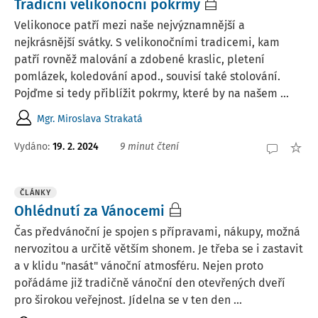
Tradiční velikonoční pokrmy
Velikonoce patří mezi naše nejvýznamnější a
nejkrásnější svátky. S velikonočními tradicemi, kam
patří rovněž malování a zdobené kraslic, pletení
pomlázek, koledování apod., souvisí také stolování.
Pojďme si tedy přiblížit pokrmy, které by na našem ...
Mgr. Miroslava Strakatá
Vydáno:
19. 2. 2024
9 minut čtení
ČLÁNKY
Ohlédnutí za Vánocemi
Čas předvánoční je spojen s přípravami, nákupy, možná
nervozitou a určitě větším shonem. Je třeba se i zastavit
a v klidu "nasát" vánoční atmosféru. Nejen proto
pořádáme již tradičně vánoční den otevřených dveří
pro širokou veřejnost. Jídelna se v ten den ...