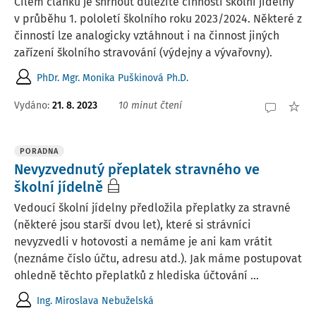
Cílem článku je shrnout důležité činnosti školní jídelny
v průběhu 1. pololetí školního roku 2023/2024. Některé z
činností lze analogicky vztáhnout i na činnost jiných
zařízení školního stravování (výdejny a vývařovny).
PhDr. Mgr. Monika Puškinová Ph.D.
Vydáno:
21. 8. 2023
10 minut čtení
PORADNA
Nevyzvednutý přeplatek stravného ve
školní jídelně
Vedoucí školní jídelny předložila přeplatky za stravné
(některé jsou starší dvou let), které si strávníci
nevyzvedli v hotovosti a nemáme je ani kam vrátit
(neznáme číslo účtu, adresu atd.). Jak máme postupovat
ohledně těchto přeplatků z hlediska účtování ...
Ing. Miroslava Nebuželská