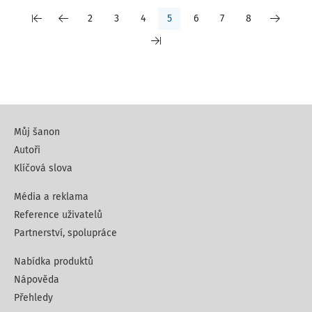
2
3
4
5
6
7
8
Můj šanon
Autoři
Klíčová slova
Média a reklama
Reference uživatelů
Partnerství, spolupráce
Nabídka produktů
Nápověda
Přehledy