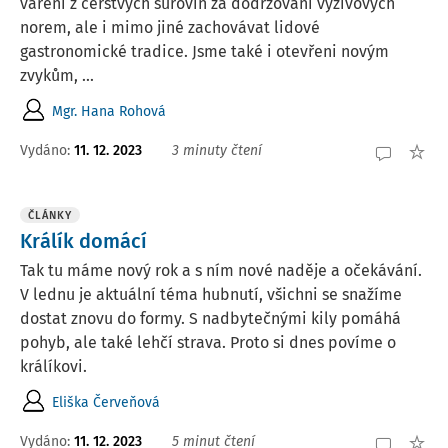
vaření z čerstvých surovin za dodržování výživových
norem, ale i mimo jiné zachovávat lidové
gastronomické tradice. Jsme také i otevřeni novým
zvykům, ...
Mgr. Hana Rohová
Vydáno:
11. 12. 2023
3 minuty čtení
ČLÁNKY
Králík domácí
Tak tu máme nový rok a s ním nové naděje a očekávání.
V lednu je aktuální téma hubnutí, všichni se snažíme
dostat znovu do formy. S nadbytečnými kily pomáhá
pohyb, ale také lehčí strava. Proto si dnes povíme o
králíkovi.
Eliška Červeňová
Vydáno:
11. 12. 2023
5 minut čtení