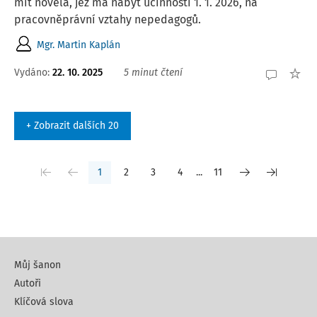
mít novela, jež má nabýt účinnosti 1. 1. 2026, na
pracovněprávní vztahy nepedagogů.
Mgr. Martin Kaplán
Vydáno:
22. 10. 2025
5 minut čtení
+ Zobrazit dalších 20
1
2
3
4
...
11
Můj šanon
Autoři
Klíčová slova