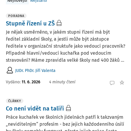
Nejnovější
Nejstarší
PORADNA
Stupně řízení u ZŠ
Je nějak usměrněno, v jakém stupni řízení má být
ředitel základní školy, a jestli může být zástupce
ředitele v organizační struktuře jako vedoucí pracovník?
Případně hlavní/vedoucí kuchařka pod vedoucím
stravování? Máme zpravidla velké školy nad 400 žáků ...
JUDr. PhDr. Jiří Valenta
Vydáno
:
11. 6. 2026
4 minuty čtení
ČLÁNKY
Co není vidět na talíři
Práce kuchařek ve školních jídelnách patří k takzvaným
„neviditelným“ profesím - bez jejich každodenního úsilí