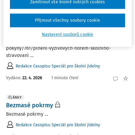
Zamítnout vše kromě nutných cookies
ČLÁNKY
Přijmout všechny soubory cookie
Vývar - základní nástroj kuchaře
Kompletní metodika je pro vás ke stažení na
Nastavení souborů cookie
https://www.rizeniskoly.cz/metodicke-
pokyny/761/plneni-vyzivovych-norem-skolniho-
stravovani ...
Redakce časopisu Speciál pro školní jídelny
Vydáno:
22. 4. 2026
1 minuta čtení
ČLÁNKY
Bezmasé pokrmy
Bezmasé pokrmy ...
Redakce časopisu Speciál pro školní jídelny