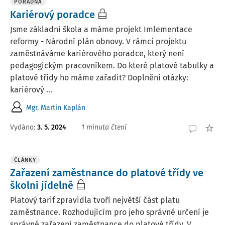
PORADNA
Kariérový poradce
Jsme základní škola a máme projekt Imlementace
reformy - Národní plán obnovy. V rámci projektu
zaměstnáváme kariérového poradce, který není
pedagogickým pracovníkem. Do které platové tabulky a
platové třídy ho máme zařadit? Doplnění otázky:
kariérový ...
Mgr. Martin Kaplán
Vydáno
:
3. 5. 2024
1 minuta čtení
ČLÁNKY
Zařazení zaměstnance do platové třídy ve
školní jídelně
Platový tarif zpravidla tvoří největší část platu
zaměstnance. Rozhodujícím pro jeho správné určení je
správné zařazení zaměstnance do platové třídy. V