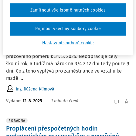
Vydáno:
22. 8. 2025
8 minut čtení
Zamítnout vše kromě nutných cookies
PORADNA
Přijmout všechny soubory cookie
Přečerpání 12 dní studijního volna
Ke dni 31. 3. 2025 má pedagog vyčerpáno 12 dní
Nastavení souborů cookie
studijního volna. Podává výpověď s ukončením
pracovního poměru k 31. 5. 2025. Neodpracuje celý
školní rok, a tudíž má nárok na 3/4 z 12 dní tedy pouze 9
dní. Co z toho vyplývá pro zaměstnance ve vztahu ke
mzdě ...
Ing. Růžena Klímová
Vydáno
:
12. 8. 2025
1 minuta čtení
PORADNA
Proplácení přespočetných hodin