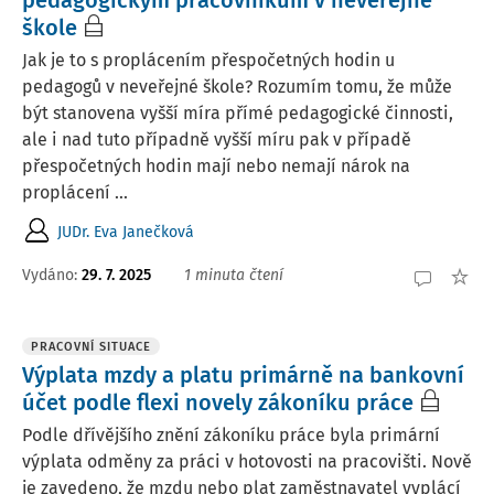
pedagogickým pracovníkům v neveřejné
škole
Jak je to s proplácením přespočetných hodin u
pedagogů v neveřejné škole? Rozumím tomu, že může
být stanovena vyšší míra přímé pedagogické činnosti,
ale i nad tuto případně vyšší míru pak v případě
přespočetných hodin mají nebo nemají nárok na
proplácení ...
JUDr. Eva Janečková
Vydáno
:
29. 7. 2025
1 minuta čtení
PRACOVNÍ SITUACE
Výplata mzdy a platu primárně na bankovní
účet podle flexi novely zákoníku práce
Podle dřívějšího znění zákoníku práce byla primární
výplata odměny za práci v hotovosti na pracovišti. Nově
je zavedeno, že mzdu nebo plat zaměstnavatel vyplácí