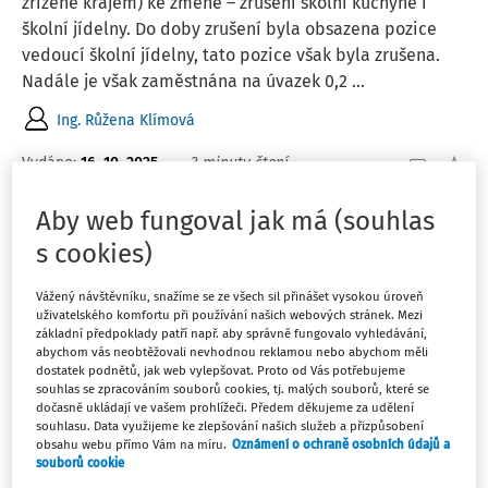
zřízené krajem) ke změně – zrušení školní kuchyně i
školní jídelny. Do doby zrušení byla obsazena pozice
vedoucí školní jídelny, tato pozice však byla zrušena.
Nadále je však zaměstnána na úvazek 0,2 ...
Ing. Růžena Klímová
Vydáno
:
16. 10. 2025
3 minuty čtení
Aby web fungoval jak má (souhlas
ČLÁNKY
s cookies)
Relativní platy učitelů míří dolů a výhled je
nejistý
Vážený návštěvníku, snažíme se ze všech sil přinášet vysokou úroveň
uživatelského komfortu při používání našich webových stránek. Mezi
Poměr průměrných platů učitelů k průměrným mzdám v
základní předpoklady patří např. aby správně fungovalo vyhledávání,
ekonomice, tedy relativní platy učitelů, se v roce 2021
abychom vás neobtěžovali nevhodnou reklamou nebo abychom měli
přiblížil průměru ekonomicky vyspělých zemí OECD a
dostatek podnětů, jak web vylepšovat. Proto od Vás potřebujeme
souhlas se zpracováním souborů cookies, tj. malých souborů, které se
EU. Od té doby však relativní platy učitelů klesají, a to
dočasně ukládají ve vašem prohlížeči. Předem děkujeme za udělení
navzdory nové zákonné garanci. Na ...
souhlasu. Data využijeme ke zlepšování našich služeb a přizpůsobení
obsahu webu přímo Vám na míru.
Oznámení o ochraně osobních údajů a
doc. Ing. Daniel Münich Ph.D.
souborů cookie