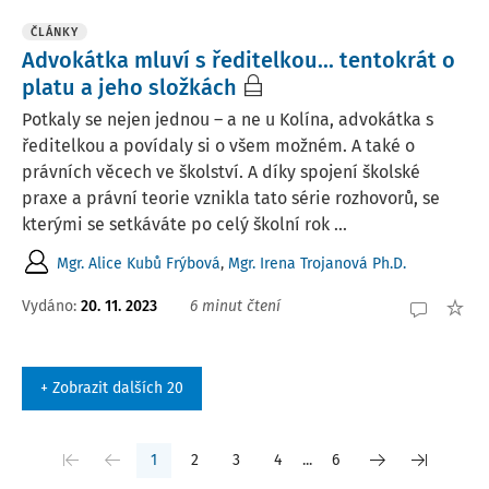
ČLÁNKY
Advokátka mluví s ředitelkou... tentokrát o
platu a jeho složkách
Potkaly se nejen jednou – a ne u Kolína, advokátka s
ředitelkou a povídaly si o všem možném. A také o
právních věcech ve školství. A díky spojení školské
praxe a právní teorie vznikla tato série rozhovorů, se
kterými se setkáváte po celý školní rok ...
Mgr. Alice Kubů Frýbová
,
Mgr. Irena Trojanová Ph.D.
Vydáno:
20. 11. 2023
6 minut čtení
+ Zobrazit dalších 20
1
2
3
4
...
6