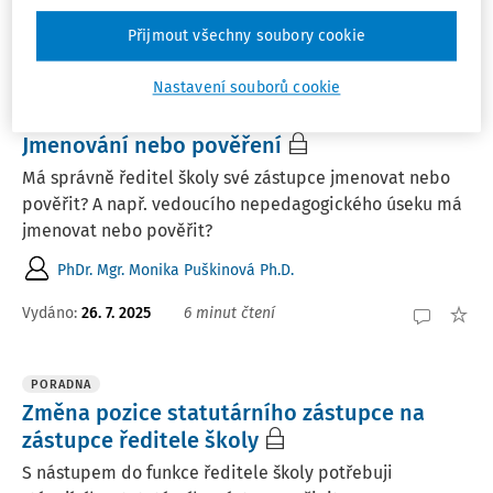
PhDr. Mgr. Monika Puškinová Ph.D.
Přijmout všechny soubory cookie
Vydáno
:
26. 7. 2025
2 minuty čtení
Nastavení souborů cookie
PORADNA
Jmenování nebo pověření
Má správně ředitel školy své zástupce jmenovat nebo
pověřit? A např. vedoucího nepedagogického úseku má
jmenovat nebo pověřit?
PhDr. Mgr. Monika Puškinová Ph.D.
Vydáno
:
26. 7. 2025
6 minut čtení
PORADNA
Změna pozice statutárního zástupce na
zástupce ředitele školy
S nástupem do funkce ředitele školy potřebuji