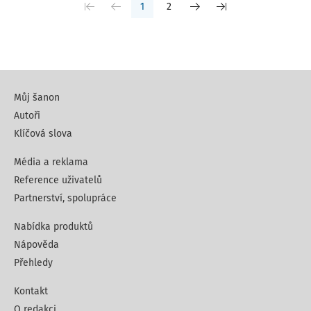
1
2
Můj šanon
Autoři
Klíčová slova
Média a reklama
Reference uživatelů
Partnerství, spolupráce
Nabídka produktů
Nápověda
Přehledy
Kontakt
O redakci