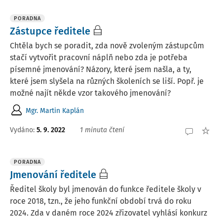
PORADNA
Zástupce ředitele
Chtěla bych se poradit, zda nově zvoleným zástupcům
stačí vytvořit pracovní náplň nebo zda je potřeba
písemné jmenování? Názory, které jsem našla, a ty,
které jsem slyšela na různých školeních se liší. Popř. je
možné najít někde vzor takového jmenování?
Mgr. Martin Kaplán
Vydáno
:
5. 9. 2022
1 minuta čtení
PORADNA
Jmenování ředitele
Ředitel školy byl jmenován do funkce ředitele školy v
roce 2018, tzn., že jeho funkční období trvá do roku
2024. Zda v daném roce 2024 zřizovatel vyhlásí konkurz