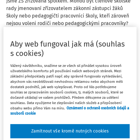
Jsme ZŠ zřizovaná spolkem. Mohou být členové školské
rady jmenovaní zřízovatelem zákonní zástupci žáků
školy nebo pedagogičtí pracovníci školy, kteří zároveň
nejsou voleni rodiči nebo pedagogickými pracovníky?
JUDr. Eva Janečková
Aby web fungoval jak má (souhlas
Vydáno
:
10. 11. 2025
1 minuta čtení
s cookies)
Vážený návštěvníku, snažíme se ze všech sil přinášet vysokou úroveň
PORADNA
uživatelského komfortu při používání našich webových stránek. Mezi
Způsob jmenování zástupce statutárního
základní předpoklady patří např. aby správně fungovalo vyhledávání,
orgánu
abychom vás neobtěžovali nevhodnou reklamou nebo abychom měli
dostatek podnětů, jak web vylepšovat. Proto od Vás potřebujeme
Od 1. 9 .2025 mám v záměru stávajícího zástupce
souhlas se zpracováním souborů cookies, tj. malých souborů, které se
dočasně ukládají ve vašem prohlížeči. Předem děkujeme za udělení
ředitele pro 1. stupeň ZŠ navíc &quot;jmenovat&quot; i
souhlasu. Data využijeme ke zlepšování našich služeb a přizpůsobení
zástupcem statutárního orgánu. Ptám se na Vaše
obsahu webu přímo Vám na míru.
Oznámení o ochraně osobních údajů a
souborů cookie
doporučení, jakým způsobem to provést. Zmiňovaný
zaměstnanec byl jmenován do funkce zástupce ředitele
...
Zamítnout vše kromě nutných cookies