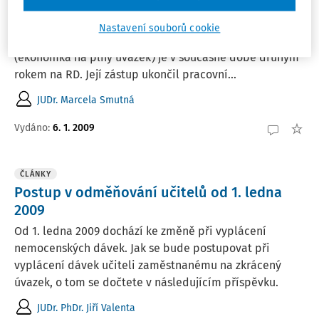
RD a pracovní poměr
RD a pracovní poměr Jsme střední škola - příspěvková
Nastavení souborů cookie
organizace, zřízená krajem. Naše zaměstnankyně
(ekonomka na plný úvazek) je v současné době druhým
rokem na RD. Její zástup ukončil pracovní...
JUDr. Marcela Smutná
Vydáno:
6. 1. 2009
ČLÁNKY
Postup v odměňování učitelů od 1. ledna
2009
Od 1. ledna 2009 dochází ke změně při vyplácení
nemocenských dávek. Jak se bude postupovat při
vyplácení dávek učiteli zaměstnanému na zkrácený
úvazek, o tom se dočtete v následujícím příspěvku.
JUDr. PhDr. Jiří Valenta