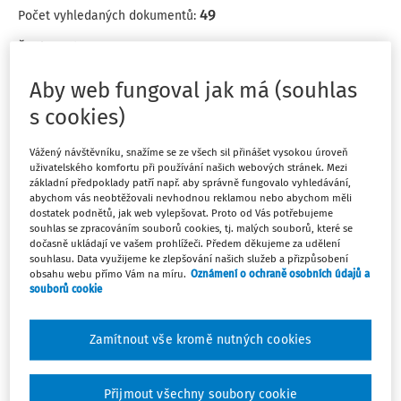
49
Počet vyhledaných dokumentů:
Řadit podle
:
Nejnovější
Nejstarší
Aby web fungoval jak má (souhlas
s cookies)
ČLÁNKY
Evidence docházky při kratším úvazku
Vážený návštěvníku, snažíme se ze všech sil přinášet vysokou úroveň
uživatelského komfortu při používání našich webových stránek. Mezi
Evidence docházky při kratším úvazku Jsme střední
základní předpoklady patří např. aby správně fungovalo vyhledávání,
škola, příspěvková organizace zřízená krajem, plátce
abychom vás neobtěžovali nevhodnou reklamou nebo abychom měli
DPH. Naši zaměstnanci pobírají za práci fixní plat. Může
dostatek podnětů, jak web vylepšovat. Proto od Vás potřebujeme
souhlas se zpracováním souborů cookies, tj. malých souborů, které se
mzdová účetní zaměstnance s kratším pracovním
dočasně ukládají ve vašem prohlížeči. Předem děkujeme za udělení
úvazkem (pracuje...
souhlasu. Data využijeme ke zlepšování našich služeb a přizpůsobení
obsahu webu přímo Vám na míru.
Oznámení o ochraně osobních údajů a
JUDr. Eva Dandová
souborů cookie
Vydáno:
6. 1. 2009
Zamítnout vše kromě nutných cookies
ČLÁNKY
Přijmout všechny soubory cookie