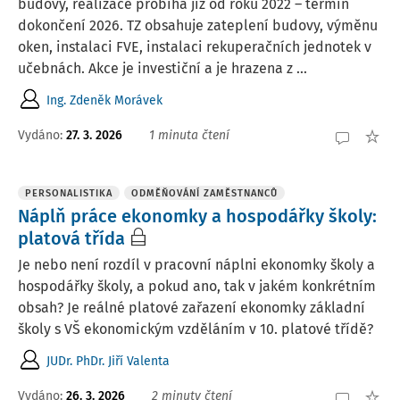
budovy, realizace probíhá již od roku 2022 – termín
dokončení 2026. TZ obsahuje zateplení budovy, výměnu
oken, instalaci FVE, instalaci rekuperačních jednotek v
učebnách. Akce je investiční a je hrazena z ...
Ing. Zdeněk Morávek
Vydáno
:
27. 3. 2026
1 minuta čtení
PERSONALISTIKA
ODMĚŇOVÁNÍ ZAMĚSTNANCŮ
Náplň práce ekonomky a hospodářky školy:
platová třída
Je nebo není rozdíl v pracovní náplni ekonomky školy a
hospodářky školy, a pokud ano, tak v jakém konkrétním
obsah? Je reálné platové zařazení ekonomky základní
školy s VŠ ekonomickým vzděláním v 10. platové třídě?
JUDr. PhDr. Jiří Valenta
Vydáno
:
26. 3. 2026
2 minuty čtení