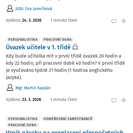
JUDr. Eva Janečková
Vydáno
:
24. 3. 2026
1 minuta čtení
PERSONALISTIKA
PRACOVNÍ DOBA
Úvazek učitele v 1. třídě
Kdy bude učitelka mít v první třídě úvazek 20 hodin a
kdy 22 hodin, při pracovní době 40 hodin? V první třídě
je vyučováno týdně 21 hodin (1 hodina anglického
jazyka).
Mgr. Martin Kaplán
Vydáno
:
23. 3. 2026
1 minuta čtení
PERSONALISTIKA
ODMĚŇOVÁNÍ ZAMĚSTNANCŮ
PRACOVNÍ DOBA
Vznik nároku na proplacení přespočetných