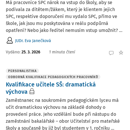
Má pracovnice SPC nárok na vstup do školy, aby se
podívala za dítětem/žákem, který je klientem jejich
SPC, respektive doporučení mu vydalo SPC, přímo ve
škole, jak jsou mu poskytována v reálu podpůrná
opatření? Nebo jako ředitel nemusím vstup umožnit? ...
JUDr. Eva Janečková
Vydáno
:
25. 3. 2026
1 minuta čtení
PERSONALISTIKA
ODBORNÁ KVALIFIKACE PEDAGOGICKÝCH PRACOVNÍKŮ
Kvalifikace učitele SŠ: dramatická
výchova
Zaměstnanec na soukromém pedagogickém lyceu má
učit dramatickou výchovu na základě dohody o
provedení práce. Jeho vzdělání bude při nástupu do
zaměstnání bakalářské – obor Učitelství pro mateřské
školy a současně by již byl studentem v 1. ročníku ...