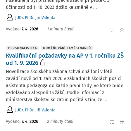
následně jí byl přiznán specializační příplatek. S
účinností od 1. 10. 2023 došlo ke změně v ...
JUDr. PhDr. Jiří Valenta
Vydáno
:
7. 4. 2026
1 minuta čtení
PERSONALISTIKA
ODMĚŇOVÁNÍ ZAMĚSTNANCŮ
Kvalifikační požadavky na AP v 1. ročníku ZŠ
od 1. 9. 2026
Novelizace školského zákona schválená loni v létě
zavádí nově od 1. září 2026 v základních školách pozici
asistenta pedagoga do každé první třídy, ve které bude
vzděláváno alespoň 15 žáků. Podle informací z
ministerstva školství se zatím počítá s tím, že ...
JUDr. PhDr. Jiří Valenta
Vydáno
:
7. 4. 2026
2 minuty čtení