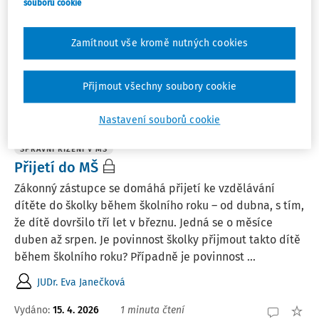
souborů cookie
aby měl stanoveného zástupce statutárního orgánu,
případně osobu pověřenou vedením pro případ jeho
Zamítnout vše kromě nutných cookies
dlouhodobé nepřítomnosti?
JUDr. Eva Janečková
Přijmout všechny soubory cookie
Vydáno
:
16. 4. 2026
1 minuta čtení
Nastavení souborů cookie
SPRÁVNÍ ŘÍZENÍ V MŠ
Přijetí do MŠ
Zákonný zástupce se domáhá přijetí ke vzdělávání
dítěte do školky během školního roku – od dubna, s tím,
že dítě dovršilo tří let v březnu. Jedná se o měsíce
duben až srpen. Je povinnost školky přijmout takto dítě
během školního roku? Případně je povinnost ...
JUDr. Eva Janečková
Vydáno
:
15. 4. 2026
1 minuta čtení