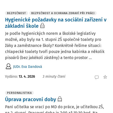
BEZPEČNOST
BEZPEČNOST A OCHRANA ZDRAVÍ PŘI PRÁCI
Hygienické požadavky na sociální zařízení v
základní škole
Je podle hygienických norem a školské legislativy
možné, aby byly na 1. stupni ZŠ společné toalety pro
žáky a zaměstnance školy? Konkrétně řešíme situaci:
chlapecké toalety tvoří pouze jedna kabinka a několik
pisoárů (bez jakékoli zástěny) a tento prostor ...
JUDr. Eva Dandová
Vydáno
:
13. 4. 2026
3 minuty čtení
PERSONALISTIKA
Úprava pracovní doby
Paní učitelka se vrací po MD do práce, je učitelkou ZŠ,
na 2. stupni. Pracovní doba je 7:00 až 15:30 hod. Na