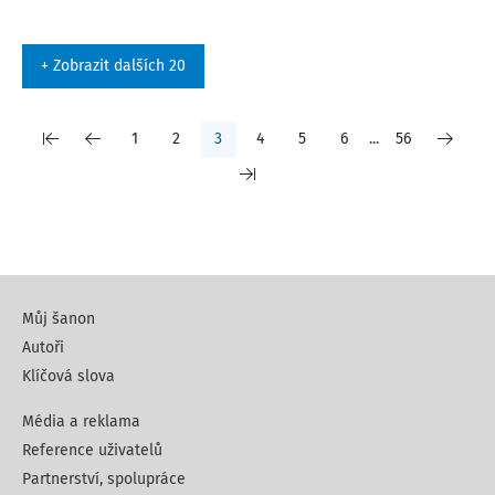
+ Zobrazit dalších 20
1
2
3
4
5
6
...
56
Můj šanon
Autoři
Klíčová slova
Média a reklama
Reference uživatelů
Partnerství, spolupráce