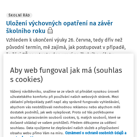
ŠKOLNÍ ŘÁD
Uložení výchovných opatření na závěr
školního roku
Vzhledem k ukončení výuky 26. června, tedy dřív než
původní termín, mě zajímá, jak postupovat v případě,
že žáci SŠ se v tento den vrací ze školního výletu,
rozdání vysvědčení je naplánováno po jeho ukončení,
Aby web fungoval jak má (souhlas
ale nějaký žák poruší školní řád takovým ...
s cookies)
PhDr. Mgr. Monika Puškinová Ph.D.
Vydáno
:
17. 4. 2026
4 minuty čtení
Vážený návštěvníku, snažíme se ze všech sil přinášet vysokou úroveň
uživatelského komfortu při používání našich webových stránek. Mezi
základní předpoklady patří např. aby správně fungovalo vyhledávání,
abychom vás neobtěžovali nevhodnou reklamou nebo abychom měli
ORGANIZAČNÍ STRUKTURA ŠKOL
dostatek podnětů, jak web vylepšovat. Proto od Vás potřebujeme
souhlas se zpracováním souborů cookies, tj. malých souborů, které se
Zástupce statutárního orgánu
dočasně ukládají ve vašem prohlížeči. Předem děkujeme za udělení
souhlasu. Data využijeme ke zlepšování našich služeb a přizpůsobení
Může zřizovatel nějakou formou požadovat po řediteli
obsahu webu přímo Vám na míru.
Oznámení o ochraně osobních údajů a
příspěvkové organizace (základní a mateřské školy),