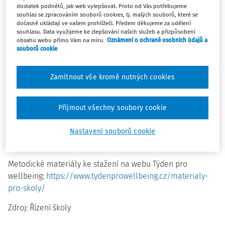
dostatek podnětů, jak web vylepšovat. Proto od Vás potřebujeme
osobního wellbeingu žáků a studentů.
Speciální vydání
souhlas se zpracováním souborů cookies, tj. malých souborů, které se
Učitelského měsíčníku k příležitosti Týdne pro
dočasně ukládají ve vašem prohlížeči. Předem děkujeme za udělení
wellbeing, který se v roce 2026 konal 4.–11. února, se
souhlasu. Data využijeme ke zlepšování našich služeb a přizpůsobení
obsahu webu přímo Vám na míru.
Oznámení o ochraně osobních údajů a
nesl v duchu participace, resilience i podpory učení.
souborů cookie
V letošním roce se Učitelský měsíčník věnuje především
Zamítnout vše kromě nutných cookies
tématu zapojování žáků a studentů do vzdělávání i do
tvorby vzdělávací politiky. Aby bylo možné skutečně
podporovat wellbeing, je nutné znát názory těch, jejichž
Přijmout všechny soubory cookie
potřeby se snažíme naplňovat. To samozřejmě platí nejen
Nastavení souborů cookie
pro děti a mladé lidi, ale také pro učitele a všechny
odborníky působící ve školství.
Metodické materiály ke stažení na webu Týden pro
wellbeing:
https://www.tydenprowellbeing.cz/materialy-
pro-skoly/
Zdroj: Řízení školy