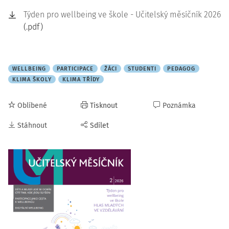
Týden pro wellbeing ve škole - Učitelský měsíčník 2026
(.pdf)
WELLBEING
PARTICIPACE
ŽÁCI
STUDENTI
PEDAGOG
KLIMA ŠKOLY
KLIMA TŘÍDY
Oblíbené
Tisknout
Poznámka
Stáhnout
Sdílet