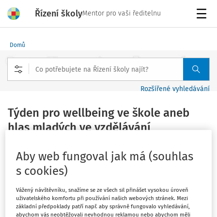
Řízení školy
Mentor pro vaši ředitelnu
Menu
Domů
Rozšířené vyhledávání
Týden pro wellbeing ve škole aneb
hlas mladých ve vzdělávání
Redakce Řízení školy
Aby web fungoval jak má (souhlas
Vydáno
:
15. 1. 2026
s cookies)
1 minuta čtení
Podporujeme skutečně wellbeing ve škole? Známe
Vážený návštěvníku, snažíme se ze všech sil přinášet vysokou úroveň
uživatelského komfortu při používání našich webových stránek. Mezi
názory těch, jejichž potřeby se snažíme naplňovat? Hlas
základní předpoklady patří např. aby správně fungovalo vyhledávání,
mladých ve vzdělávání je důležitým prvkem podpory
abychom vás neobtěžovali nevhodnou reklamou nebo abychom měli