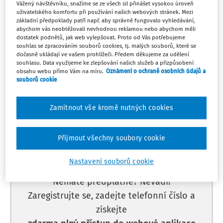
Po
Vážený návštěvníku, snažíme se ze všech sil přinášet vysokou úroveň
MATURITNÍ/ZÁVĚREČNÁ ZKOUŠKA/ABSOLUTORIUM
1
uživatelského komfortu při používání našich webových stránek. Mezi
Zadání komplexní profilové práce
základní předpoklady patří např. aby správně fungovalo vyhledávání,
Můj plán
1. 6. - 15. 5.
abychom vás neobtěžovali nevhodnou reklamou nebo abychom měli
dostatek podnětů, jak web vylepšovat. Proto od Vás potřebujeme
souhlas se zpracováním souborů cookies, tj. malých souborů, které se
dočasně ukládají ve vašem prohlížeči. Předem děkujeme za udělení
souhlasu. Data využijeme ke zlepšování našich služeb a přizpůsobení
obsahu webu přímo Vám na míru.
Oznámení o ochraně osobních údajů a
souborů cookie
Máte předplatné?
Přihlaste se.
Zamítnout vše kromě nutných cookies
Přijmout všechny soubory cookie
Tento dokument je jen pro
předplatitele.
Nastavení souborů cookie
Nemáte předplatné? Nevadí!
Zaregistrujte se, zadejte telefonní číslo a
získejte