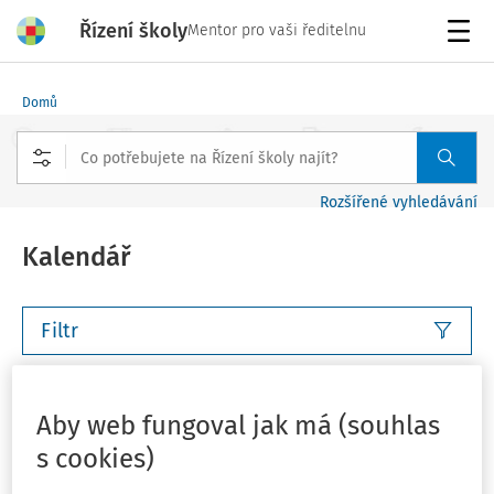
Řízení školy
Mentor pro vaši ředitelnu
Menu
Domů
Rozšířené vyhledávání
Kalendář
Filtr
Tento týden
Příští týden
Tento měsíc
Příští měsíc
Aby web fungoval jak má (souhlas
s cookies)
Vlastní rozsah
Můj plán