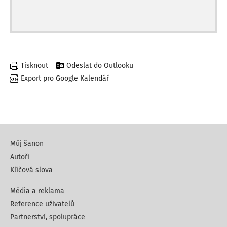
Tisknout
Odeslat do Outlooku
Export pro Google Kalendář
Můj šanon
Autoři
Klíčová slova
Média a reklama
Reference uživatelů
Partnerství, spolupráce