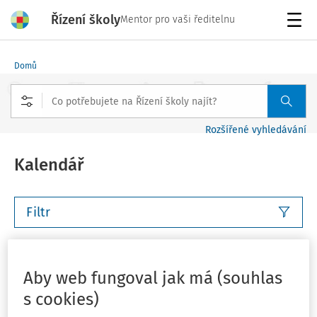
Řízení školy
Mentor pro vaši ředitelnu
Menu
Domů
Rozšířené vyhledávání
Kalendář
Filtr
Tento týden
Příští týden
Tento měsíc
Příští měsíc
Aby web fungoval jak má (souhlas
Vlastní rozsah
Můj plán
s cookies)