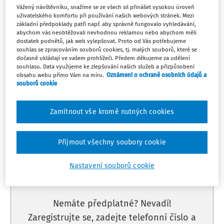
St
PLÁNOVÁNÍ A KONTROLA PED. PROCESU
Vážený návštěvníku, snažíme se ze všech sil přinášet vysokou úroveň
1
uživatelského komfortu při používání našich webových stránek. Mezi
ŠKOLNÍ DRUŽINA
ZÁJMOVÉ VZDĚLÁVÁNÍ
základní předpoklady patří např. aby správně fungovalo vyhledávání,
Právo nebo nárok na prominutí nebo
abychom vás neobtěžovali nevhodnou reklamou nebo abychom měli
snížení úplaty
dostatek podnětů, jak web vylepšovat. Proto od Vás potřebujeme
souhlas se zpracováním souborů cookies, tj. malých souborů, které se
Můj plán
dočasně ukládají ve vašem prohlížeči. Předem děkujeme za udělení
souhlasu. Data využijeme ke zlepšování našich služeb a přizpůsobení
obsahu webu přímo Vám na míru.
Oznámení o ochraně osobních údajů a
souborů cookie
Máte předplatné?
Přihlaste se.
Zamítnout vše kromě nutných cookies
Přijmout všechny soubory cookie
Tento dokument je jen pro
Nastavení souborů cookie
předplatitele.
Nemáte předplatné? Nevadí!
Zaregistrujte se, zadejte telefonní číslo a