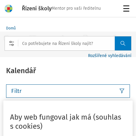
Řízení školy
Mentor pro vaši ředitelnu
Menu
Domů
Rozšířené vyhledávání
Kalendář
Filtr
Tento týden
Příští týden
Tento měsíc
Příští měsíc
Aby web fungoval jak má (souhlas
s cookies)
Vlastní rozsah
Můj plán