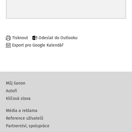
Tisknout
Odeslat do Outlooku
Export pro Google Kalendář
Můj šanon
Autoři
Klíčová slova
Média a reklama
Reference uživatelů
Partnerství, spolupráce