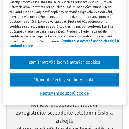
Po
Vážený návštěvníku, snažíme se ze všech sil přinášet vysokou úroveň
LEGISLATIVNÍ ZMĚNY
1
uživatelského komfortu při používání našich webových stránek. Mezi
Sociální pedagog
základní předpoklady patří např. aby správně fungovalo vyhledávání,
Můj plán
abychom vás neobtěžovali nevhodnou reklamou nebo abychom měli
dostatek podnětů, jak web vylepšovat. Proto od Vás potřebujeme
souhlas se zpracováním souborů cookies, tj. malých souborů, které se
dočasně ukládají ve vašem prohlížeči. Předem děkujeme za udělení
souhlasu. Data využijeme ke zlepšování našich služeb a přizpůsobení
obsahu webu přímo Vám na míru.
Oznámení o ochraně osobních údajů a
souborů cookie
Máte předplatné?
Přihlaste se.
Zamítnout vše kromě nutných cookies
Přijmout všechny soubory cookie
Tento dokument je jen pro
předplatitele.
Nastavení souborů cookie
Nemáte předplatné? Nevadí!
Zaregistrujte se, zadejte telefonní číslo a
získejte