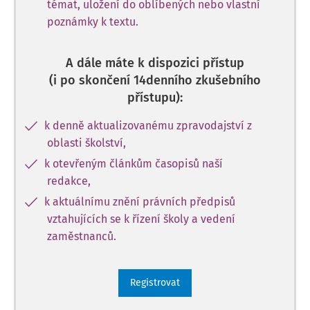
témat, uložení do oblíbených nebo vlastní
poznámky k textu.
A dále máte k dispozici přístup
(i po skončení 14denního zkušebního
přístupu):
k denně aktualizovanému zpravodajství z
oblasti školství,
k otevřeným článkům časopisů naší
redakce,
k aktuálnímu znění právních předpisů
vztahujících se k řízení školy a vedení
zaměstnanců.
Registrovat