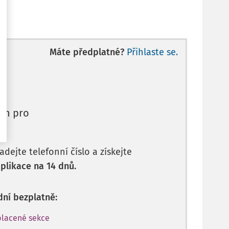
Máte předplatné?
Přihlaste se.
en pro
dejte telefonní číslo a získejte
plikace na 14 dnů.
dní bezplatně:
placené sekce