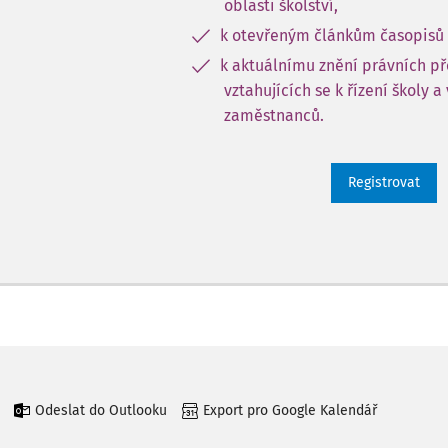
oblasti školství,
k otevřeným článkům časopisů 
k aktuálnímu znění právních p
vztahujících se k řízení školy a
zaměstnanců.
Registrovat
Odeslat do Outlooku
Export pro Google Kalendář