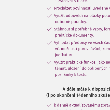
- Pracovní situace.
Procházet povinnosti uvedené 
Využít odpovědi na otázky pol
odborné poradny.
Stáhnout si potřebné vzory, for
praktické dokumenty.
Vyhledat předpisy ve všech čas
vč. možnosti porovnávání, kom
judikaturu.
Využít praktické funkce, jako n
témat, uložení do oblíbených 
poznámky k textu.
A dále máte k dispozici
(i po skončení 14denního zkuše
k denně aktualizovanému zprav