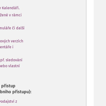
v Kalendáři.
ožené v rámci
muláře či další
ových verzích
entáře i
apř. sledování
nebo vlastní
 přístup
bního přístupu):
odajství z