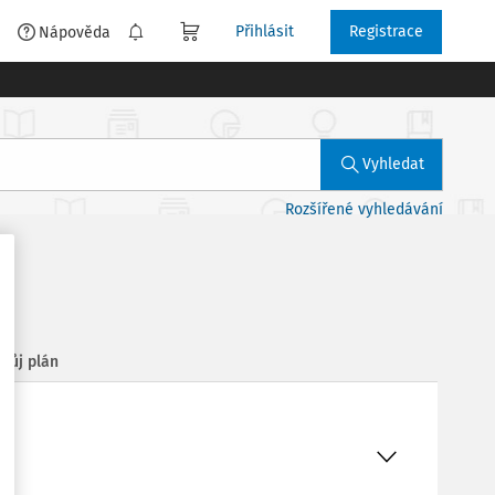
Přihlásit
Registrace
é
Nápověda
Vyhledat
Rozšířené vyhledávání
Můj plán
hu