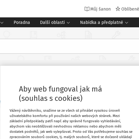
Můj šanon
Oblíben
Poradna
Další oblasti
Nabídka a předplatné
Aby web fungoval jak má
(souhlas s cookies)
en
Příští týden
Tento měsíc
Příští měsíc
Vlastní rozsah
Vážený návštěvníku, snažíme se ze všech sil přinášet vysokou úroveň
uživatelského komfortu při používání našich webových stránek. Mezi
e
základní předpoklady patří např. aby správně fungovalo vyhledávání,
PLÁNOVÁNÍ A KONTROLA PED. PROCESU
1
abychom vás neobtěžovali nevhodnou reklamou nebo abychom měli
Rozhodnutí ředitele o nahrazení vzdělávacího obsa
dostatek podnětů, jak web vylepšovat. Proto od Vás potřebujeme souhlas se
Můj plán
1. 12. - 31. 12.
zpracováním souborů cookies, tj. malých souborů, které se dočasně ukládají