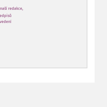
naší redakce,
ředpisů
 vedení