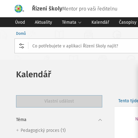
Řízení školy
Mentor pro vaši ředitelnu
Úvod
Aktuality
Témata
Kalendář
Časopisy
Domů
Kalendář
Tento týd
Vlastní událost
N
Téma
(1)
Pedagogický proces