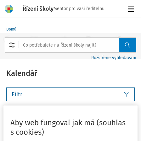
Řízení školy
Mentor pro vaši ředitelnu
Menu
Domů
Rozšířené vyhledávání
Kalendář
Filtr
Tento týden
Příští týden
Tento měsíc
Příští měsíc
Aby web fungoval jak má (souhlas
Vlastní rozsah
Můj plán
s cookies)