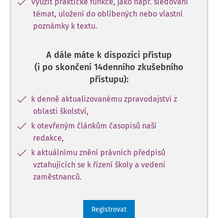
Využít praktické funkce, jako např. sledování
témat, uložení do oblíbených nebo vlastní
poznámky k textu.
A dále máte k dispozici přístup
(i po skončení 14denního zkušebního
přístupu):
k denně aktualizovanému zpravodajství z
oblasti školství,
k otevřeným článkům časopisů naší
redakce,
k aktuálnímu znění právních předpisů
vztahujících se k řízení školy a vedení
zaměstnanců.
Registrovat