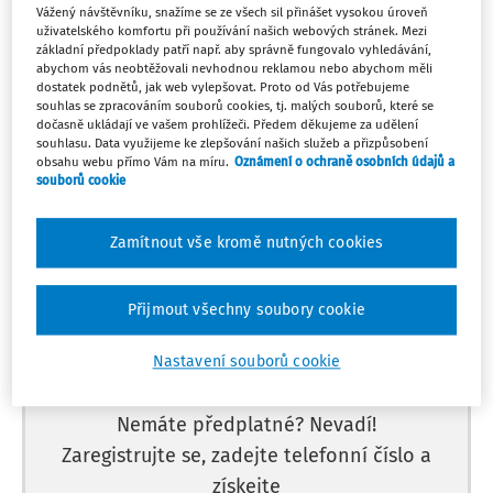
Ne
Vážený návštěvníku, snažíme se ze všech sil přinášet vysokou úroveň
UDÁLOST
1
uživatelského komfortu při používání našich webových stránek. Mezi
Přihlášení k maturitní zkoušce v jarním
základní předpoklady patří např. aby správně fungovalo vyhledávání,
zkušebním období
abychom vás neobtěžovali nevhodnou reklamou nebo abychom měli
Můj plán
dostatek podnětů, jak web vylepšovat. Proto od Vás potřebujeme
souhlas se zpracováním souborů cookies, tj. malých souborů, které se
dočasně ukládají ve vašem prohlížeči. Předem děkujeme za udělení
souhlasu. Data využijeme ke zlepšování našich služeb a přizpůsobení
obsahu webu přímo Vám na míru.
Oznámení o ochraně osobních údajů a
souborů cookie
Máte předplatné?
Přihlaste se.
Zamítnout vše kromě nutných cookies
Přijmout všechny soubory cookie
Tento dokument je jen pro
Nastavení souborů cookie
předplatitele.
Nemáte předplatné? Nevadí!
Zaregistrujte se, zadejte telefonní číslo a
získejte