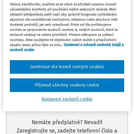
Po
REJSTŘÍK ŠKOL A ŠKOLSKÝCH ZAŘÍZENÍ
Vážený návštěvníku, snažíme se ze všech sil přinášet vysokou úroveň
1
Žádost o zápis školy nebo školského
uživatelského komfortu při používání našich webových stránek. Mezi
základní předpoklady patří např. aby správně fungovalo vyhledávání,
zařízení do rejstříku škol a školských
abychom vás neobtěžovali nevhodnou reklamou nebo abychom měli
zařízení
dostatek podnětů, jak web vylepšovat. Proto od Vás potřebujeme
souhlas se zpracováním souborů cookies, tj. malých souborů, které se
Můj plán
1. 9. - 30. 9.
dočasně ukládají ve vašem prohlížeči. Předem děkujeme za udělení
souhlasu. Data využijeme ke zlepšování našich služeb a přizpůsobení
obsahu webu přímo Vám na míru.
Oznámení o ochraně osobních údajů a
souborů cookie
Máte předplatné?
Přihlaste se.
Zamítnout vše kromě nutných cookies
Přijmout všechny soubory cookie
Tento dokument je jen pro
Nastavení souborů cookie
předplatitele.
Nemáte předplatné? Nevadí!
Zaregistrujte se, zadejte telefonní číslo a