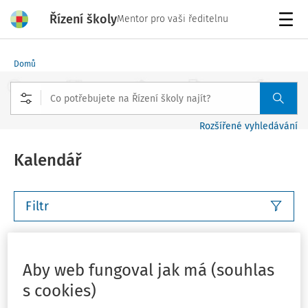
Řízení školy
Mentor pro vaši ředitelnu
Menu
Domů
Rozšířené vyhledávání
Kalendář
Filtr
Tento týden
Příští týden
Tento měsíc
Příští měsíc
Aby web fungoval jak má (souhlas
Vlastní rozsah
Můj plán
s cookies)