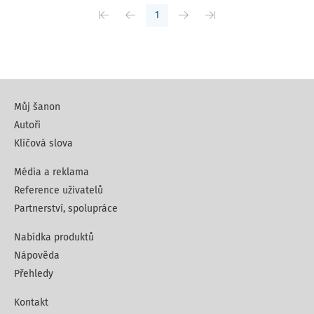
1
Můj šanon
Autoři
Klíčová slova
Média a reklama
Reference uživatelů
Partnerství, spolupráce
Nabídka produktů
Nápověda
Přehledy
Kontakt