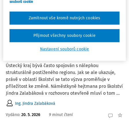
souborů cookie
1
Počet vyhledaných dokumentů:
Zamítnout vše kromě nutných cookies
Řadit podle
:
Nejnovější
Nejstarší
Přijmout všechny soubory cookie
ČLÁNKY
Školy nejsou jen budovy. V Ústeckém kraji
Nastavení souborů cookie
se investuje hlavně do lidí
Ústecký kraj bývá často spojován s nálepkou
strukturálně postiženého regionu. Jak se ale ukazuje,
právě v oblasti školství se tato výzva proměňuje v
příležitost ke změně. Náměstkyně hejtmana pro školství
Jindra Zalabáková v rozhovoru otevřeně mluví o tom ...
Ing. Jindra Zalabáková
Vydáno:
20. 5. 2026
9 minut čtení