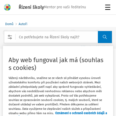
Řízení školy
Mentor pro vaši ředitelnu
Menu
Domů
Autoři
Rozšířené vyhledávání
Aby web fungoval jak má (souhlas
Ing. Jindra Zalabáková
s cookies)
Vážený návštěvníku, snažíme se ze všech sil přinášet vysokou úroveň
Sledovat autora
uživatelského komfortu při používání našich webových stránek. Mezi
základní předpoklady patří např. aby správně fungovalo vyhledávání,
náměstkyně hejtmana pro školství v Ústeckém kraji
abychom vás neobtěžovali nevhodnou reklamou nebo abychom měli
dostatek podnětů, jak web vylepšovat. Proto od Vás potřebujeme
souhlas se zpracováním souborů cookies, tj. malých souborů, které se
dočasně ukládají ve vašem prohlížeči. Předem děkujeme za udělení
Filtr
souhlasu. Data využijeme ke zlepšování našich služeb a přizpůsobení
obsahu webu přímo Vám na míru.
Oznámení o ochraně osobních údajů a