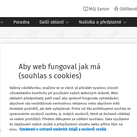
Můj šanon
Oblíben
Poradna
Další oblasti
Nabídka a předplatné
Aby web fungoval jak má
(souhlas s cookies)
Vážený návštěvníku, snažíme se ze všech sil přinášet vysokou úroveň
uživatelského komfortu při používání našich webových stránek. Mezi
základní předpoklady patří např. aby správně fungovalo vyhledávání,
abychom vás neobtěžovali nevhodnou reklamou nebo abychom měli
dostatek podnětů, jak web vylepšovat. Proto od Vás potřebujeme souhlas se
zpracováním souborů cookies, tj. malých souborů, které se dočasně ukládají
ve vašem prohlížeči. Předem děkujeme za udělení souhlasu. Data využijeme
ke zlepšování našich služeb a přizpůsobení obsahu webu přímo Vám na
1
míru.
Oznámení o ochraně osobních údajů a souborů cookie
edaných dokumentů: