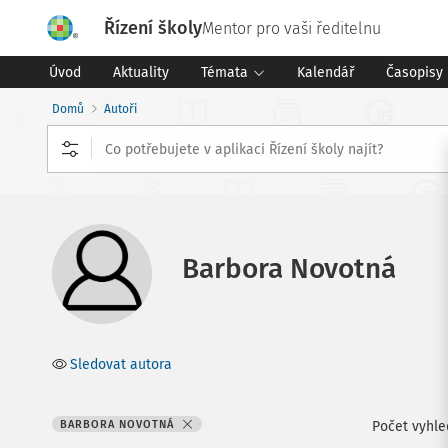
Řízení školy
Mentor pro vaši ředitelnu
Úvod
Aktuality
Témata
Kalendář
Časopisy
Domů
Autoři
Barbora Novotná
Sledovat autora
BARBORA NOVOTNÁ
Počet vyhl