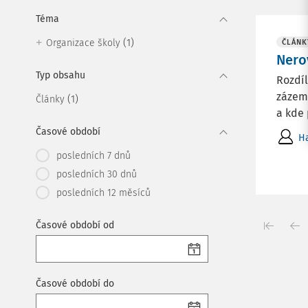
Téma
(1)
Organizace školy
ČLÁNK
Nero
Typ obsahu
Rozdíl
zázemí
(1)
Články
a kde 
Časové období
Ha
posledních 7 dnů
posledních 30 dnů
posledních 12 měsíců
Časové období od
Časové období do