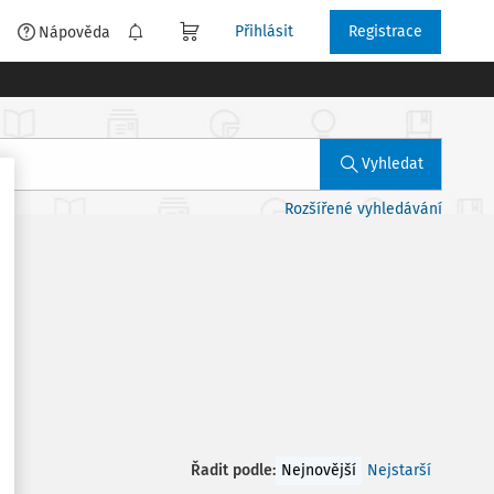
Přihlásit
Registrace
é
Nápověda
Vyhledat
Rozšířené vyhledávání
Řadit podle
:
Nejnovější
Nejstarší