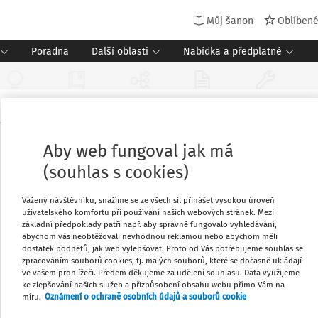
Můj šanon
Oblíben
Poradna
Další oblasti
Nabídka a předplatné
Aby web fungoval jak má
(souhlas s cookies)
Vážený návštěvníku, snažíme se ze všech sil přinášet vysokou úroveň
uživatelského komfortu při používání našich webových stránek. Mezi
základní předpoklady patří např. aby správně fungovalo vyhledávání,
abychom vás neobtěžovali nevhodnou reklamou nebo abychom měli
dostatek podnětů, jak web vylepšovat. Proto od Vás potřebujeme souhlas se
zpracováním souborů cookies, tj. malých souborů, které se dočasně ukládají
ve vašem prohlížeči. Předem děkujeme za udělení souhlasu. Data využijeme
ke zlepšování našich služeb a přizpůsobení obsahu webu přímo Vám na
míru.
Oznámení o ochraně osobních údajů a souborů cookie
izačního týmu Future Port Youth