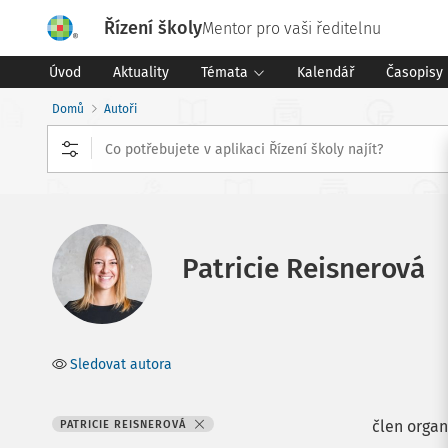
Řízení školy
Mentor pro vaši ředitelnu
Úvod
Aktuality
Témata
Kalendář
Časopisy
Domů
Autoři
Patricie Reisnerová
Sledovat autora
člen organ
PATRICIE REISNEROVÁ