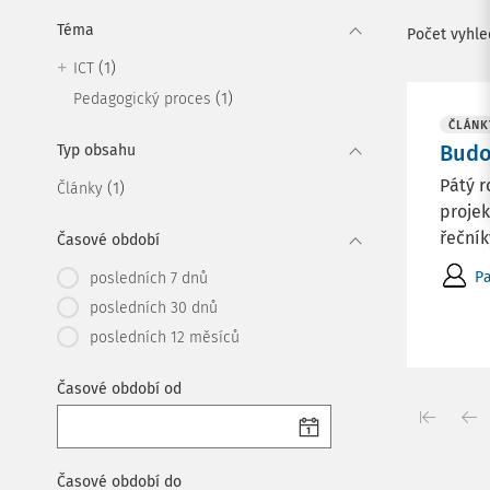
Téma
Počet vyhl
(1)
ICT
(1)
Pedagogický proces
ČLÁNK
Budo
Typ obsahu
Pátý r
(1)
Články
projek
řečník
Časové období
Pa
posledních 7 dnů
posledních 30 dnů
posledních 12 měsíců
Časové období od
Časové období do