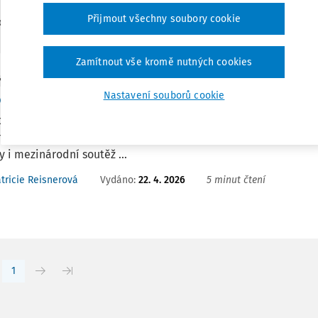
Přijmout všechny soubory cookie
1
edaných dokumentů:
Zamítnout vše kromě nutných cookies
Y
Nastavení souborů cookie
ucnost v rukou generace Z: Future Port Youth při
očník konference Future Port Youth přilákal do Prahy více než 
ty, které mění svět. Akce nabídla inspirativní program o tec
y i mezinárodní soutěž ...
Vydáno:
22. 4. 2026
5 minut čtení
tricie Reisnerová
1