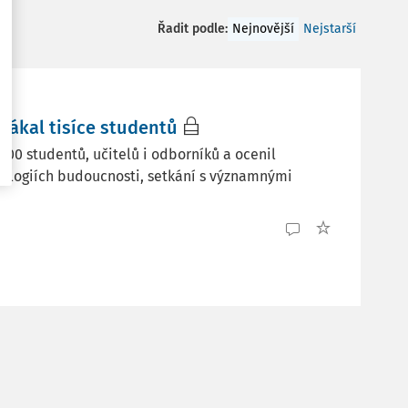
Řadit podle
:
Nejnovější
Nejstarší
lákal tisíce studentů
800 studentů, učitelů i odborníků a ocenil
hnologiích budoucnosti, setkání s významnými