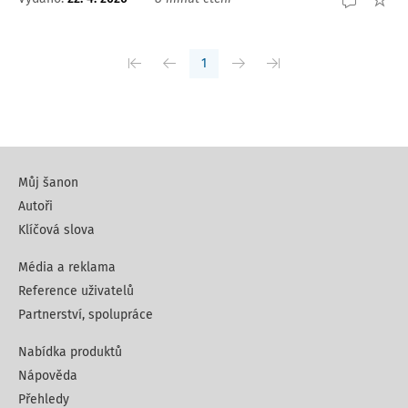
1
Můj šanon
Autoři
Klíčová slova
Média a reklama
Reference uživatelů
Partnerství, spolupráce
Nabídka produktů
Nápověda
Přehledy