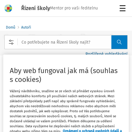
Řízení školy
Mentor pro vaši ředitelnu
Menu
Domů
Autoři
Rozšířené vyhledávání
Mgr. Tom Václavík
Aby web fungoval jak má (souhlas
s cookies)
Sledovat autora
Vážený návštěvníku, snažíme se ze všech sil přinášet vysokou úroveň
uživatelského komfortu při používání našich webových stránek. Mezi
základní předpoklady patří např. aby správně fungovalo vyhledávání,
ředitel, odborný garant programu Skutečně zdravá
abychom vás neobtěžovali nevhodnou reklamou nebo abychom měli
škola,
www.skutecnezdravaskola.cz
dostatek podnětů, jak web vylepšovat. Proto od Vás potřebujeme
souhlas se zpracováním souborů cookies, tj. malých souborů, které se
dočasně ukládají ve vašem prohlížeči. Předem děkujeme za udělení
souhlasu. Data využijeme ke zlepšování našich služeb a přizpůsobení
Filtr
obsahu webu přímo Vám na míru.
Oznámení o ochraně osobních údajů a