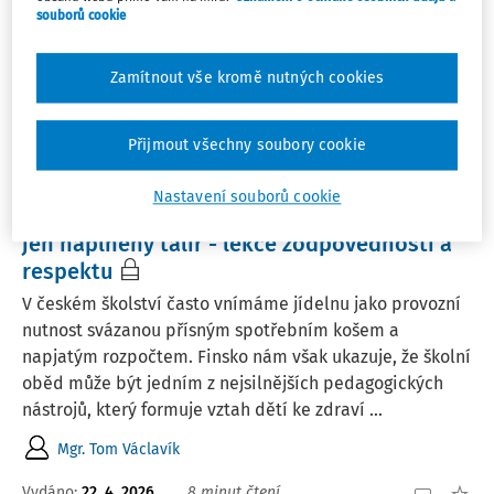
souborů cookie
1
Počet vyhledaných dokumentů:
Zamítnout vše kromě nutných cookies
Řadit podle
:
Nejnovější
Nejstarší
Přijmout všechny soubory cookie
ČLÁNKY
Nastavení souborů cookie
Finský model školního stravování: Více než
jen naplněný talíř - lekce zodpovědnosti a
respektu
V českém školství často vnímáme jídelnu jako provozní
nutnost svázanou přísným spotřebním košem a
napjatým rozpočtem. Finsko nám však ukazuje, že školní
oběd může být jedním z nejsilnějších pedagogických
nástrojů, který formuje vztah dětí ke zdraví ...
Mgr. Tom Václavík
Vydáno:
22. 4. 2026
8 minut čtení