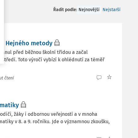
Řadit podle
:
Nejnovější
Nejstarší
oje Hejného metody
stanul před běžnou školní třídou a začal
tředí. Toto výročí vybízí k ohlédnutí za téměř
t čtení
ematiky
odiči, žáky i odbornou veřejností a v mnoha
tiky v 8. a 9. ročníku. Jde o významnou zkoušku,