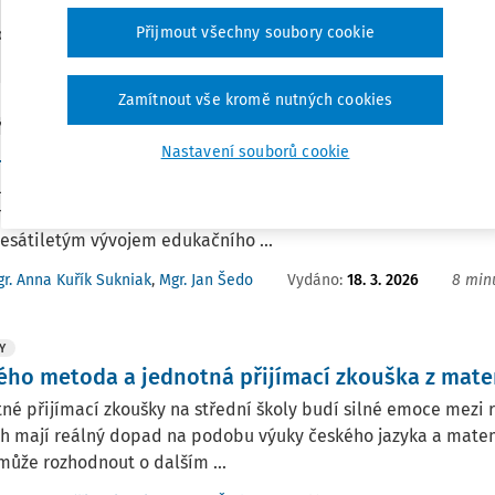
2
Přijmout všechny soubory cookie
edaných dokumentů:
Zamítnout vše kromě nutných cookies
Y
uplíku k mezinárodnímu uznání: Čtyři etapy výv
Nastavení souborů cookie
uplynulo padesát let od chvíle, kdy prof. Milan Hejný poprvé 
aticky aplikovat myšlenky svého otce v klasickém školním pros
esátiletým vývojem edukačního ...
Vydáno:
18. 3. 2026
8 minu
r. Anna Kuřík Sukniak
,
Mgr. Jan Šedo
Y
ého metoda a jednotná přijímací zkouška z mat
né přijímací zkoušky na střední školy budí silné emoce mezi r
h mají reálný dopad na podobu výuky českého jazyka a matema
může rozhodnout o dalším ...