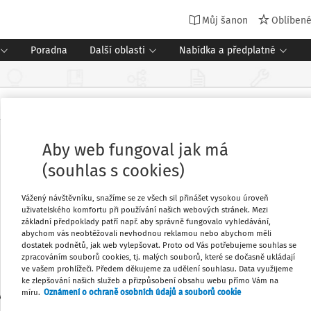
Můj šanon
Oblíben
Poradna
Další oblasti
Nabídka a předplatné
Aby web fungoval jak má
(souhlas s cookies)
Vážený návštěvníku, snažíme se ze všech sil přinášet vysokou úroveň
uživatelského komfortu při používání našich webových stránek. Mezi
základní předpoklady patří např. aby správně fungovalo vyhledávání,
abychom vás neobtěžovali nevhodnou reklamou nebo abychom měli
dostatek podnětů, jak web vylepšovat. Proto od Vás potřebujeme souhlas se
zpracováním souborů cookies, tj. malých souborů, které se dočasně ukládají
ve vašem prohlížeči. Předem děkujeme za udělení souhlasu. Data využijeme
ke zlepšování našich služeb a přizpůsobení obsahu webu přímo Vám na
míru.
Oznámení o ochraně osobních údajů a souborů cookie
-MAT