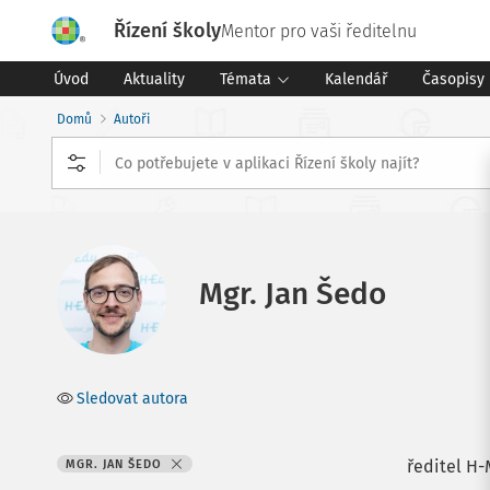
Řízení školy
Mentor pro vaši ředitelnu
Úvod
Aktuality
Témata
Kalendář
Časopisy
Domů
Autoři
Mgr. Jan Šedo
Sledovat autora
ředitel H
MGR. JAN ŠEDO