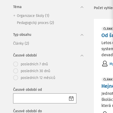
Téma
Počet vyhl
(1)
Organizace školy
(2)
Pedagogický proces
ČLÁNK
Od š
Typ obsahu
Letos 
(2)
Články
system
devad
Časové období
Mg
posledních 7 dnů
posledních 30 dnů
posledních 12 měsíců
ČLÁNK
Hejn
Časové období od
Jednot
školác
která 
Časové období do