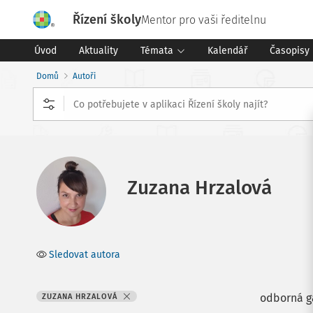
Řízení školy
Mentor pro vaši ředitelnu
Úvod
Aktuality
Témata
Kalendář
Časopisy
Domů
Autoři
Zuzana Hrzalová
Sledovat autora
odborná ga
ZUZANA HRZALOVÁ