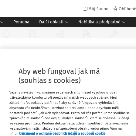
Můj šanon
Oblíben
Poradna
Další oblasti
Nabídka a předplatné
Aby web fungoval jak má
(souhlas s cookies)
Vážený návštěvníku, snažíme se ze všech sil přinášet vysokou úroveň
uživatelského komfortu při používání našich webových stránek. Mezi
základní předpoklady patří např. aby správně fungovalo vyhledávání,
abychom vás neobtěžovali nevhodnou reklamou nebo abychom měli
dostatek podnětů, jak web vylepšovat. Proto od Vás potřebujeme souhlas se
zpracováním souborů cookies, tj. malých souborů, které se dočasně ukládají
ve vašem prohlížeči. Předem děkujeme za udělení souhlasu. Data využijeme
ke zlepšování našich služeb a přizpůsobení obsahu webu přímo Vám na
rantka vzdělávání Linky bezpečí a lektorka krizové interven
míru.
Oznámení o ochraně osobních údajů a souborů cookie