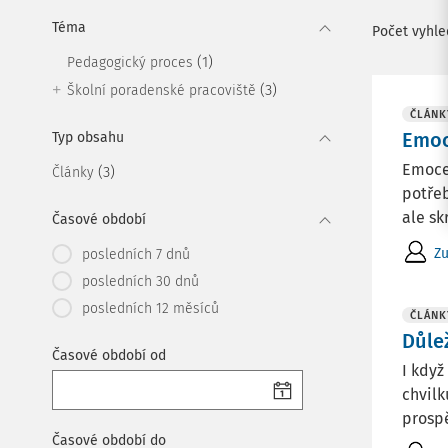
Téma
Počet vyhl
(1)
Pedagogický proces
(3)
Školní poradenské pracoviště
ČLÁNK
Emoc
Typ obsahu
Emoce 
(3)
Články
potřeb
ale sk
Časové období
Zu
posledních 7 dnů
posledních 30 dnů
posledních 12 měsíců
ČLÁNK
Důle
Časové období od
I když
chvilk
prosp
Časové období do