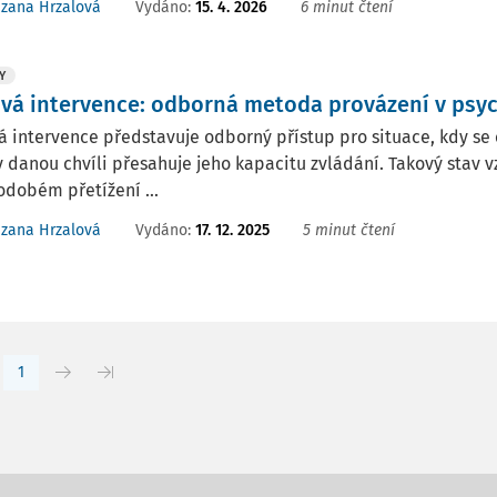
Vydáno:
15. 4. 2026
6 minut čtení
zana Hrzalová
Y
ová intervence: odborná metoda provázení v psyc
á intervence představuje odborný přístup pro situace, kdy se
v danou chvíli přesahuje jeho kapacitu zvládání. Takový stav v
dobém přetížení ...
Vydáno:
17. 12. 2025
5 minut čtení
zana Hrzalová
1