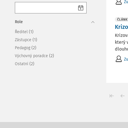
Zu
ČLÁNK
Role
Kriz
(1)
Ředitel
Krizov
(1)
Zástupce
který 
(2)
Pedagog
dlouho
(2)
Výchovný poradce
Zu
(2)
Ostatní