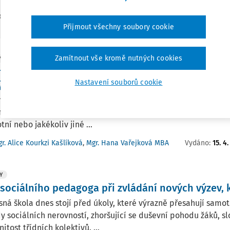
3
edaných dokumentů:
Přijmout všechny soubory cookie
Zamítnout vše kromě nutných cookies
Y
ní poradenské pracoviště jako klíčový aktér pod
Nastavení souborů cookie
ýhodněním
 z hlavních cílů Strategie 2030+ je snižování nerovností v př
lního rozvoje potenciálu dětí, žáků a studentů, bez ohledu 
tní nebo jakékoliv jiné ...
Vydáno:
15. 4
r. Alice Kourkzi Kašlíková
,
Mgr. Hana Vařejková MBA
Y
 sociálního pedagoga při zvládání nových výzev, 
ná škola dnes stojí před úkoly, které výrazně přesahují samotn
 sociálních nerovností, zhoršující se duševní pohodu žáků, sl
itost třídních kolektivů. ...