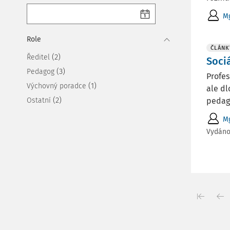
Mg
Role
ČLÁNK
(2)
Ředitel
Soci
(3)
Pedagog
Profes
(1)
Výchovný poradce
ale dl
(2)
Ostatní
pedago
Mg
Vydán