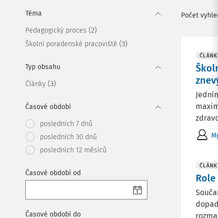
Téma
Počet vyhl
(2)
Pedagogický proces
(3)
Školní poradenské pracoviště
ČLÁNK
Škol
Typ obsahu
znev
(3)
Články
Jedním
maximá
Časové období
zdravo
posledních 7 dnů
Mg
posledních 30 dnů
posledních 12 měsíců
ČLÁNK
Časové období od
Role
Součas
dopady
Časové období do
rozman