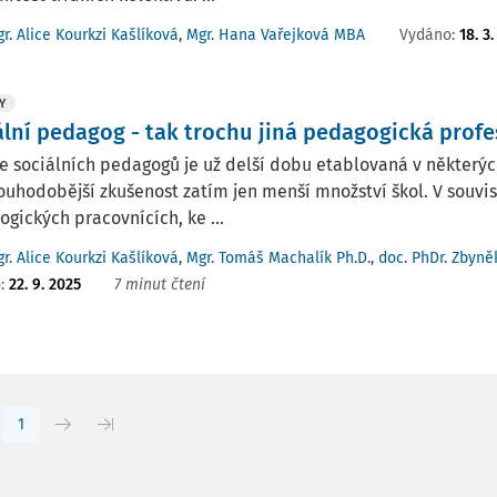
Vydáno:
18. 3
r. Alice Kourkzi Kašlíková
,
Mgr. Hana Vařejková MBA
Y
ální pedagog - tak trochu jiná pedagogická profe
e sociálních pedagogů je už delší dobu etablovaná v některýc
ouhodobější zkušenost zatím jen menší množství škol. V souvis
gických pracovnících, ke ...
r. Alice Kourkzi Kašlíková
,
Mgr. Tomáš Machalík Ph.D.
,
doc. PhDr. Zbyn
o:
22. 9. 2025
7 minut čtení
1