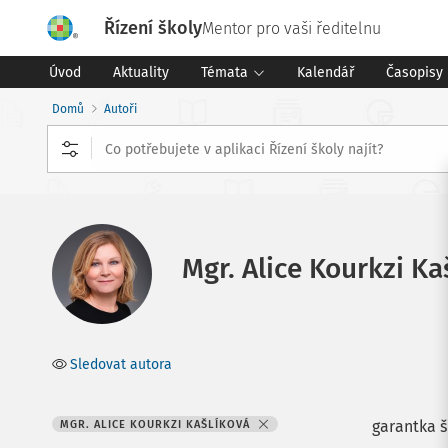
Řízení školy
Mentor pro vaši ředitelnu
Úvod
Aktuality
Témata
Kalendář
Časopisy
Domů
Autoři
Mgr. Alice Kourkzi Ka
Sledovat autora
garantka š
MGR. ALICE KOURKZI KAŠLÍKOVÁ