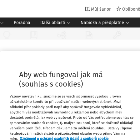
Můj šanon
Oblíben
Poradna
Další oblasti
Nabídka a předplatné
Aby web fungoval jak má
šlíková - strana 1
(souhlas s cookies)
Vážený návštěvníku, snažíme se ze všech sil přinášet vysokou úroveň
uživatelského komfortu při používání našich webových stránek. Mezi
základní předpoklady patří např. aby správně fungovalo vyhledávání,
abychom vás neobtěžovali nevhodnou reklamou nebo abychom měli
dostatek podnětů, jak web vylepšovat. Proto od Vás potřebujeme souhlas se
zpracováním souborů cookies, tj. malých souborů, které se dočasně ukládají
ve vašem prohlížeči. Předem děkujeme za udělení souhlasu. Data využijeme
kolního poradenství projektu PROP, NPI ČR
ke zlepšování našich služeb a přizpůsobení obsahu webu přímo Vám na
míru.
Oznámení o ochraně osobních údajů a souborů cookie