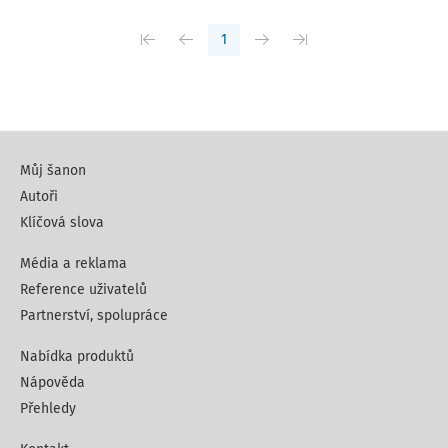
1
Můj šanon
Autoři
Klíčová slova
Média a reklama
Reference uživatelů
Partnerství, spolupráce
Nabídka produktů
Nápověda
Přehledy