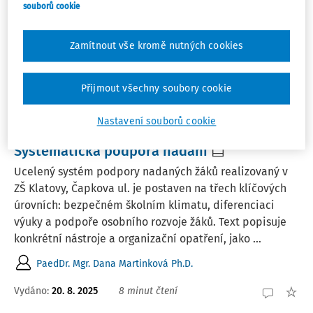
Filtr
souborů cookie
Zamítnout vše kromě nutných cookies
1
Počet vyhledaných dokumentů:
Řadit podle
:
Přijmout všechny soubory cookie
Nejnovější
Nejstarší
Nastavení souborů cookie
ČLÁNKY
Systematická podpora nadání
Ucelený systém podpory nadaných žáků realizovaný v
ZŠ Klatovy, Čapkova ul. je postaven na třech klíčových
úrovních: bezpečném školním klimatu, diferenciaci
výuky a podpoře osobního rozvoje žáků. Text popisuje
konkrétní nástroje a organizační opatření, jako ...
PaedDr. Mgr. Dana Martinková Ph.D.
Vydáno:
20. 8. 2025
8 minut čtení