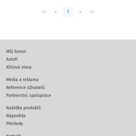
1
Můj šanon
Autoři
Klíčová slova
Média a reklama
Reference uživatelů
Partnerství, spolupráce
Nabídka produktů
Nápověda
Přehledy