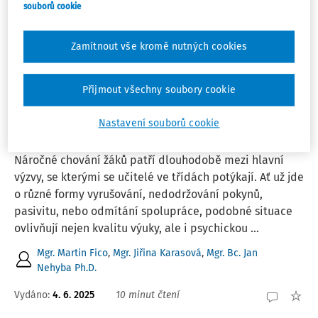
souborů cookie
1
Počet vyhledaných dokumentů:
Zamítnout vše kromě nutných cookies
Řadit podle
:
Nejnovější
Nejstarší
Přijmout všechny soubory cookie
ČLÁNKY
Nastavení souborů cookie
Nenáročně s AI na náročné chování
Náročné chování žáků patří dlouhodobě mezi hlavní
výzvy, se kterými se učitelé ve třídách potýkají. Ať už jde
o různé formy vyrušování, nedodržování pokynů,
pasivitu, nebo odmítání spolupráce, podobné situace
ovlivňují nejen kvalitu výuky, ale i psychickou ...
Mgr. Martin Fico
,
Mgr. Jiřina Karasová
,
Mgr. Bc. Jan
Nehyba Ph.D.
Vydáno:
4. 6. 2025
10 minut čtení