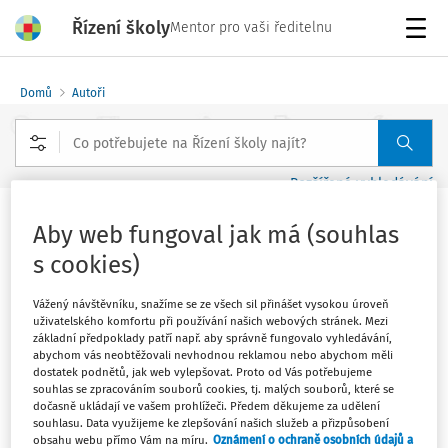
Řízení školy
Mentor pro vaši ředitelnu
Menu
Domů
Autoři
Rozšířené vyhledávání
Aby web fungoval jak má (souhlas
Mgr. Jiřina Karasová
s cookies)
Vážený návštěvníku, snažíme se ze všech sil přinášet vysokou úroveň
Sledovat autora
uživatelského komfortu při používání našich webových stránek. Mezi
základní předpoklady patří např. aby správně fungovalo vyhledávání,
výzkumná pracovnice na katedře pedagogiky
abychom vás neobtěžovali nevhodnou reklamou nebo abychom měli
Pedagogické fakulty Masarykovy univerzity
dostatek podnětů, jak web vylepšovat. Proto od Vás potřebujeme
souhlas se zpracováním souborů cookies, tj. malých souborů, které se
dočasně ukládají ve vašem prohlížeči. Předem děkujeme za udělení
souhlasu. Data využijeme ke zlepšování našich služeb a přizpůsobení
Filtr
obsahu webu přímo Vám na míru.
Oznámení o ochraně osobních údajů a