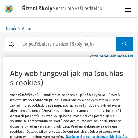
Řízení školy
Mentor pro vaši ředitelnu
Menu
Domů
Autoři
Rozšířené vyhledávání
Barbora Karpíšková - strana 1
Aby web fungoval jak má (souhlas
s cookies)
Sledovat autora
Vážený návštěvníku, snažíme se ze všech sil přinášet vysokou úroveň
uživatelského komfortu při používání našich webových stránek. Mezi
základní předpoklady patří např. aby správně fungovalo vyhledávání,
učitelka, lektorka a tvůrkyně vzdělávacích materiálů,
abychom vás neobtěžovali nevhodnou reklamou nebo abychom měli
která se věnuje animaci a filmové tvorbě; je autorkou
dostatek podnětů, jak web vylepšovat. Proto od Vás potřebujeme
souhlas se zpracováním souborů cookies, tj. malých souborů, které se
Kurikula umělé inteligence pro I. stupeň (příběhy
dočasně ukládají ve vašem prohlížeči. Předem děkujeme za udělení
robotů Jů a Pí) neziskové organizace AI dětem
souhlasu. Data využijeme ke zlepšování našich služeb a přizpůsobení
obsahu webu přímo Vám na míru.
Oznámení o ochraně osobních údajů a