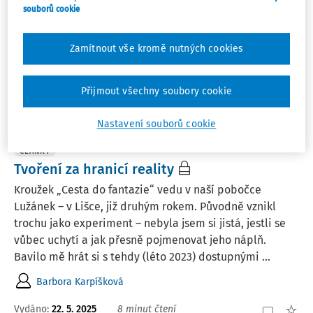
souborů cookie
Filtr
Zamítnout vše kromě nutných cookies
1
Počet vyhledaných dokumentů:
Přijmout všechny soubory cookie
Řadit podle
:
Nejnovější
Nejstarší
Nastavení souborů cookie
ČLÁNKY
Tvoření za hranicí reality
Kroužek „Cesta do fantazie“ vedu v naší pobočce
Lužánek – v Lišce, již druhým rokem. Původně vznikl
trochu jako experiment – nebyla jsem si jistá, jestli se
vůbec uchytí a jak přesně pojmenovat jeho náplň.
Bavilo mě hrát si s tehdy (léto 2023) dostupnými ...
Barbora Karpíšková
Vydáno:
22. 5. 2025
8 minut čtení