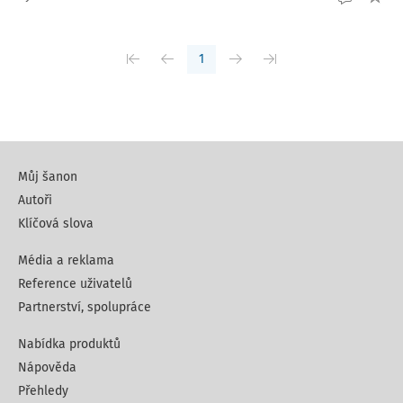
1
Můj šanon
Autoři
Klíčová slova
Média a reklama
Reference uživatelů
Partnerství, spolupráce
Nabídka produktů
Nápověda
Přehledy