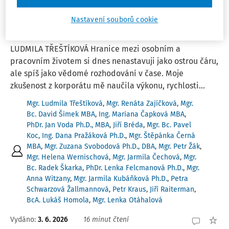
ČLÁNKY
Jak si nastavuji hranice mezi osobním a
Nastavení souborů cookie
pracovním životem?
LUDMILA TŘEŠTÍKOVÁ Hranice mezi osobním a
pracovním životem si dnes nenastavuji jako ostrou čáru,
ale spíš jako vědomé rozhodování v čase. Moje
zkušenost z korporátu mě naučila výkonu, rychlosti...
Mgr. Ludmila Třeštíková
,
Mgr. Renáta Zajíčková
,
Mgr.
Bc. David Šimek MBA
,
Ing. Mariana Čapková MBA
,
PhDr. Jan Voda Ph.D., MBA
,
Jiří Bréda
,
Mgr. Bc. Pavel
Koc
,
Ing. Dana Pražáková Ph.D.
,
Mgr. Štěpánka Černá
MBA
,
Mgr. Zuzana Svobodová Ph.D., DBA
,
Mgr. Petr Žák
,
Mgr. Helena Wernischová
,
Mgr. Jarmila Čechová
,
Mgr.
Bc. Radek Škarka
,
PhDr. Lenka Felcmanová Ph.D.
,
Mgr.
Anna Witzany
,
Mgr. Jarmila Kubáňková Ph.D.
,
Petra
Schwarzová Žallmannová
,
Petr Kraus
,
Jiří Raiterman
,
BcA. Lukáš Homola
,
Mgr. Lenka Otáhalová
Vydáno:
3. 6. 2026
16 minut čtení