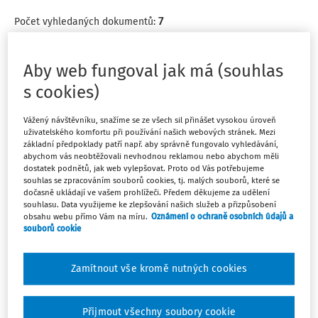
7
Počet vyhledaných dokumentů:
Řadit podle
:
Nejnovější
Nejstarší
Aby web fungoval jak má (souhlas
s cookies)
ČLÁNKY
Spádová turistika: mezi právem a svědomím
Vážený návštěvníku, snažíme se ze všech sil přinášet vysokou úroveň
uživatelského komfortu při používání našich webových stránek. Mezi
(morální vs. právní hranice)
základní předpoklady patří např. aby správně fungovalo vyhledávání,
abychom vás neobtěžovali nevhodnou reklamou nebo abychom měli
Když jsme se dozvěděli, že jsme soud prohráli, první
dostatek podnětů, jak web vylepšovat. Proto od Vás potřebujeme
reakcí byla upřímně řečeno obava. Po třech letech
souhlas se zpracováním souborů cookies, tj. malých souborů, které se
dočasně ukládají ve vašem prohlížeči. Předem děkujeme za udělení
čekání to nebyla zpráva, kterou by si člověk přál slyšet.
souhlasu. Data využijeme ke zlepšování našich služeb a přizpůsobení
Jenže čím déle jsme rozsudek četli, tím více bylo jasné,
obsahu webu přímo Vám na míru.
Oznámení o ochraně osobních údajů a
že lépe to vlastně dopadnout nemohlo.
souborů cookie
Ing. Mariana Čapková MBA
Zamítnout vše kromě nutných cookies
Vydáno:
3. 6. 2026
5 minut čtení
Přijmout všechny soubory cookie