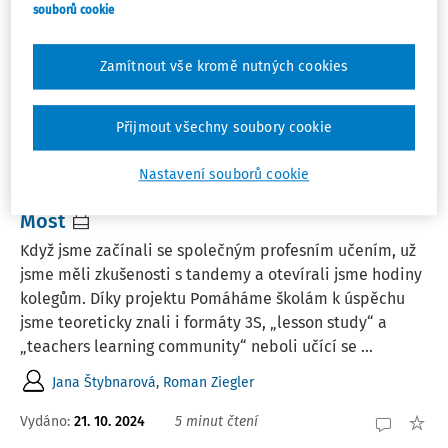
souborů cookie
1
Počet vyhledaných dokumentů:
Zamítnout vše kromě nutných cookies
Řadit podle
:
Nejnovější
Nejstarší
Přijmout všechny soubory cookie
ČLÁNKY
Nastavení souborů cookie
Jak se učitelé společně učí v lokalitě
Most
Když jsme začínali se společným profesním učením, už
jsme měli zkušenosti s tandemy a otevírali jsme hodiny
kolegům. Díky projektu Pomáháme školám k úspěchu
jsme teoreticky znali i formáty 3S, „lesson study“ a
„teachers learning community“ neboli učící se ...
Jana Štybnarová
,
Roman Ziegler
Vydáno:
21. 10. 2024
5 minut čtení