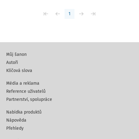
1
Můj šanon
Autoři
Klíčová slova
Média a reklama
Reference uživatelů
Partnerství, spolupráce
Nabídka produktů
Nápověda
Přehledy