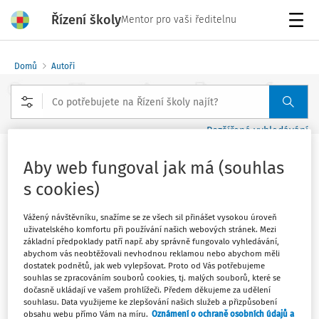
Řízení školy
Mentor pro vaši ředitelnu
Menu
Domů
Autoři
Rozšířené vyhledávání
Aby web fungoval jak má (souhlas
Roman Ziegler - strana 1
s cookies)
Vážený návštěvníku, snažíme se ze všech sil přinášet vysokou úroveň
Sledovat autora
uživatelského komfortu při používání našich webových stránek. Mezi
základní předpoklady patří např. aby správně fungovalo vyhledávání,
ředitel 8. ZŠ Most a pedagogický konzultant Pomáháme
abychom vás neobtěžovali nevhodnou reklamou nebo abychom měli
školám k úspěchu
dostatek podnětů, jak web vylepšovat. Proto od Vás potřebujeme
souhlas se zpracováním souborů cookies, tj. malých souborů, které se
dočasně ukládají ve vašem prohlížeči. Předem děkujeme za udělení
souhlasu. Data využijeme ke zlepšování našich služeb a přizpůsobení
Filtr
obsahu webu přímo Vám na míru.
Oznámení o ochraně osobních údajů a