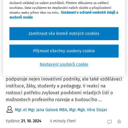
dočasně ukládají ve vašem prohlížeči. Předem děkujeme za udělení
2
souhlasu. Data využijeme ke zlepšování našich služeb a přizpůsobení
Počet vyhledaných dokumentů:
obsahu webu přímo Vám na míru.
Oznámení o ochraně osobních údajů a
souborů cookie
Řadit podle
:
Nejnovější
Nejstarší
Zamítnout vše kromě nutných cookies
ČLÁNKY
Inspirace ze Zlínského kraje: Plošné
Přijmout všechny soubory cookie
kariérové poradenství pro osmáky jako
cesta k lepšímu výběru střední školy
Nastavení souborů cookie
Technologické inovační centrum ve Zlíně dlouhodobě
podporuje nejen inovativní podniky, ale také vzdělávací
instituce, žáky, studenty a pedagogy. V reakci na
rostoucí potřebu zvyšovat povědomí mladých lidí o
možnostech profesního rozvoje a budoucího ...
Mgr. et Mgr. Jana Galová MBA
,
Mgr. MgA. Věra Stojar
Vydáno:
21. 10. 2024
4 minuty čtení