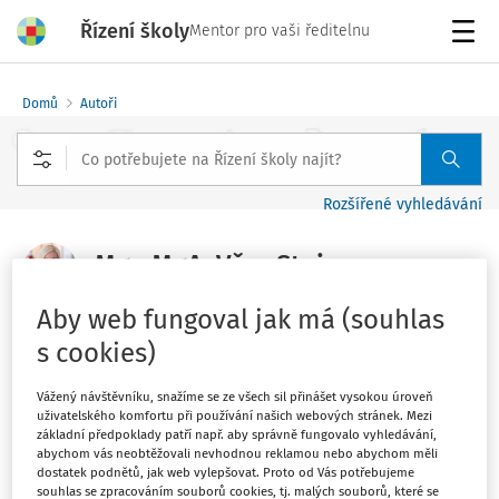
Řízení školy
Mentor pro vaši ředitelnu
Menu
Domů
Autoři
Rozšířené vyhledávání
Mgr. MgA. Věra Stojar
Aby web fungoval jak má (souhlas
Sledovat autora
s cookies)
kariérová poradkyně a lektorka talent managementu
Vážený návštěvníku, snažíme se ze všech sil přinášet vysokou úroveň
uživatelského komfortu při používání našich webových stránek. Mezi
základní předpoklady patří např. aby správně fungovalo vyhledávání,
abychom vás neobtěžovali nevhodnou reklamou nebo abychom měli
Filtr
dostatek podnětů, jak web vylepšovat. Proto od Vás potřebujeme
souhlas se zpracováním souborů cookies, tj. malých souborů, které se