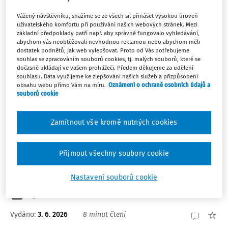
Vážený návštěvníku, snažíme se ze všech sil přinášet vysokou úroveň
uživatelského komfortu při používání našich webových stránek. Mezi
4
Počet vyhledaných dokumentů:
základní předpoklady patří např. aby správně fungovalo vyhledávání,
abychom vás neobtěžovali nevhodnou reklamou nebo abychom měli
Řadit podle
:
dostatek podnětů, jak web vylepšovat. Proto od Vás potřebujeme
Nejnovější
Nejstarší
souhlas se zpracováním souborů cookies, tj. malých souborů, které se
dočasně ukládají ve vašem prohlížeči. Předem děkujeme za udělení
souhlasu. Data využijeme ke zlepšování našich služeb a přizpůsobení
obsahu webu přímo Vám na míru.
Oznámení o ochraně osobních údajů a
ČLÁNKY
souborů cookie
Evangelická základní a střední škola v Praze
v "novém kabátě"
Zamítnout vše kromě nutných cookies
V Praze 7 Holešovicích a v Praze 4 na Spořilově působí
již přes 30 let dvě školy: Bratrská škola a Evangelická
akademie SOŠ, obě dlouhodobě v nevyhovujících
Přijmout všechny soubory cookie
podmínkách, které nestačí kapacitě ani jedné školy.
Zřizovatel se opakovaně zabýval svízelnou ...
Nastavení souborů cookie
Mgr. Helena Wernischová
Vydáno:
3. 6. 2026
8 minut čtení