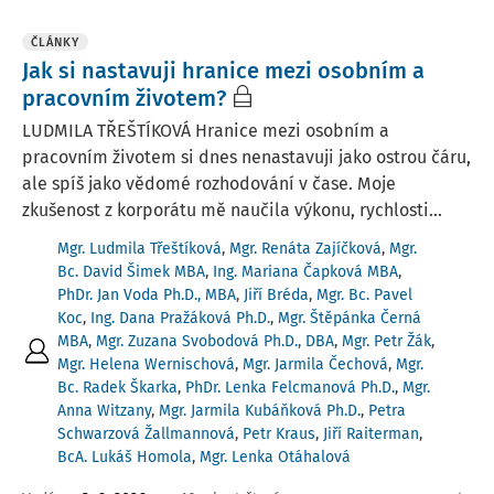
ČLÁNKY
Jak si nastavuji hranice mezi osobním a
pracovním životem?
LUDMILA TŘEŠTÍKOVÁ Hranice mezi osobním a
pracovním životem si dnes nenastavuji jako ostrou čáru,
ale spíš jako vědomé rozhodování v čase. Moje
zkušenost z korporátu mě naučila výkonu, rychlosti...
Mgr. Ludmila Třeštíková
,
Mgr. Renáta Zajíčková
,
Mgr.
Bc. David Šimek MBA
,
Ing. Mariana Čapková MBA
,
PhDr. Jan Voda Ph.D., MBA
,
Jiří Bréda
,
Mgr. Bc. Pavel
Koc
,
Ing. Dana Pražáková Ph.D.
,
Mgr. Štěpánka Černá
MBA
,
Mgr. Zuzana Svobodová Ph.D., DBA
,
Mgr. Petr Žák
,
Mgr. Helena Wernischová
,
Mgr. Jarmila Čechová
,
Mgr.
Bc. Radek Škarka
,
PhDr. Lenka Felcmanová Ph.D.
,
Mgr.
Anna Witzany
,
Mgr. Jarmila Kubáňková Ph.D.
,
Petra
Schwarzová Žallmannová
,
Petr Kraus
,
Jiří Raiterman
,
BcA. Lukáš Homola
,
Mgr. Lenka Otáhalová