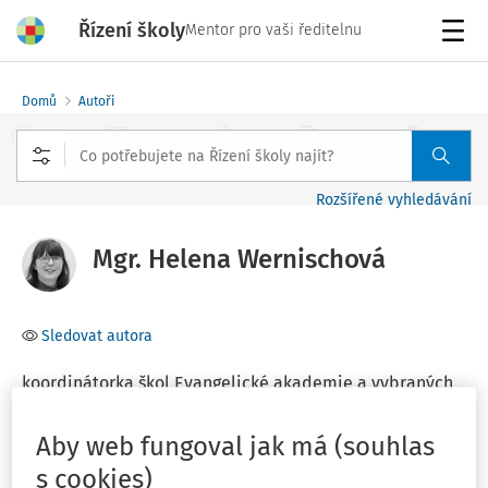
Řízení školy
Mentor pro vaši ředitelnu
Menu
Domů
Autoři
Rozšířené vyhledávání
Mgr. Helena Wernischová
Sledovat autora
koordinátorka škol Evangelické akademie a vybraných
celocírkevních aktivit, Ústřední církevní kancelář
Aby web fungoval jak má (souhlas
s cookies)
Filtr