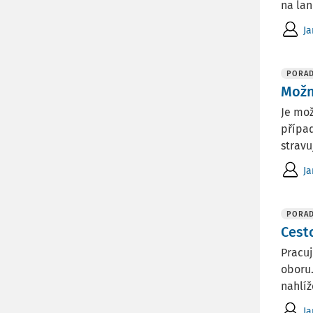
na lan
Ja
PORA
Možn
Je mož
případ
stravu
Ja
PORA
Cest
Pracuj
oboru.
nahlíže
Ja