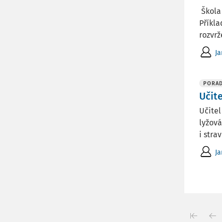
Škola 
Příkla
rozvrž
Ja
PORA
Učit
Učitel
lyžová
i strav
Ja