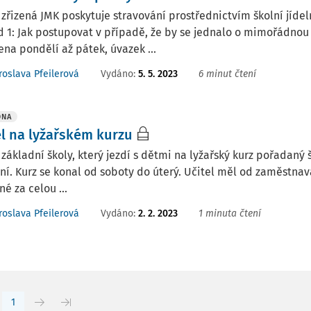
zřizená JMK poskytuje stravování prostřednictvím školní jíde
d 1: Jak postupovat v případě, že by se jednalo o mimořádn
ena pondělí až pátek, úvazek ...
Vydáno
:
5. 5. 2023
6 minut čtení
roslava Pfeilerová
DNA
el na lyžařském kurzu
 základní školy, který jezdí s dětmi na lyžařský kurz pořadaný
ní. Kurz se konal od soboty do úterý. Učitel měl od zaměstnav
né za celou ...
Vydáno
:
2. 2. 2023
1 minuta čtení
roslava Pfeilerová
1