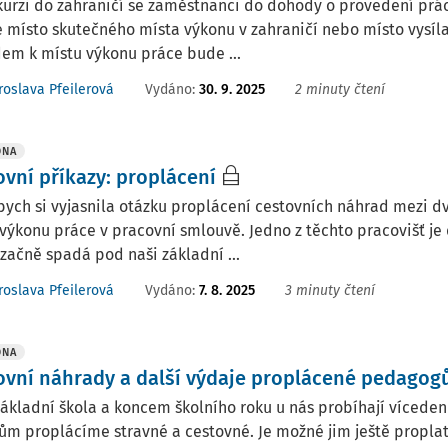
kurzi do zahraničí se zaměstnanci do dohody o provedení prá
 místo skutečného místa výkonu v zahraničí nebo místo vysíla
em k místu výkonu práce bude ...
Vydáno
:
30. 9. 2025
2 minuty čtení
roslava Pfeilerová
DNA
ovní příkazy: proplácení
ych si vyjasnila otázku proplácení cestovních náhrad mezi d
výkonu práce v pracovní smlouvě. Jedno z těchto pracovišť je 
začně spadá pod naši základní ...
Vydáno
:
7. 8. 2025
3 minuty čtení
roslava Pfeilerová
DNA
ovní náhrady a další výdaje proplácené pedagog
ákladní škola a koncem školního roku u nás probíhají víceden
ům proplácíme stravné a cestovné. Je možné jim ještě proplati