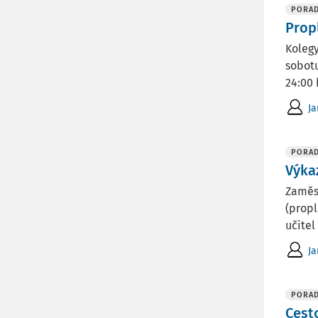
PORA
Prop
Kolegy
sobotu
24:00 
Ja
PORA
Výka
Zaměst
(propl
učitel
Ja
PORA
Cest