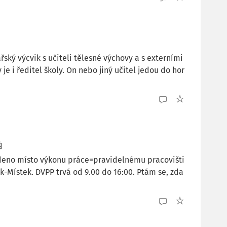
řský výcvik s učiteli tělesné výchovy a s externími
e i ředitel školy. On nebo jiný učitel jedou do hor
edeno místo výkonu práce=pravidelnému pracovišti
k-Místek. DVPP trvá od 9.00 do 16:00. Ptám se, zda