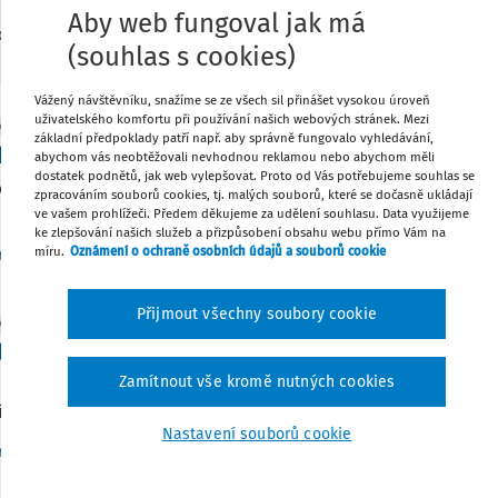
Aby web fungoval jak má
15
edaných dokumentů:
(souhlas s cookies)
Vážený návštěvníku, snažíme se ze všech sil přinášet vysokou úroveň
uživatelského komfortu při používání našich webových stránek. Mezi
DNA
základní předpoklady patří např. aby správně fungovalo vyhledávání,
k pedagoga na stravné při výletu do místní části
abychom vás neobtěžovali nevhodnou reklamou nebo abychom měli
dostatek podnětů, jak web vylepšovat. Proto od Vás potřebujeme souhlas se
og má v pracovní smlouvě uvedeno místo výkonu práce obec. A
zpracováním souborů cookies, tj. malých souborů, které se dočasně ukládají
 části této obce. Výlet trval více než 5 hodin. Má nárok na str
ve vašem prohlížeči. Předem děkujeme za udělení souhlasu. Data využijeme
ke zlepšování našich služeb a přizpůsobení obsahu webu přímo Vám na
míru.
Oznámení o ochraně osobních údajů a souborů cookie
Vydáno
:
12. 5. 2026
1 minuta čtení
roslava Pfeilerová
Přijmout všechny soubory cookie
DNA
lácení pohonných hmot školníkovi
Zamítnout vše kromě nutných cookies
způsobem lze ošetřit proplácení cestovních náhrad (pohonné 
ím autem nakoupit materiál potřebný k údržbě školy, popř. j
Nastavení souborů cookie
Vydáno
:
16. 3. 2026
1 minuta čtení
roslava Pfeilerová