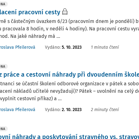
DNA
lacení pracovní cesty
ně s částečným úvazkem 6/23 (pracovním dnem je pondělí) by
 pracovala 8 hodin, v neděli 4 hodiny). Na pracovní cestu vyra
hod. Na jaké náhrady má ...
Vydáno
:
5. 10. 2023
1 minuta čtení
roslava Pfeilerová
DNA
z práce a cestovní náhrady při dvoudenním škol
nanci se účastní školení odborové organizace v pátek a sobot
acení nákladů učitelé nevyžadují)? Pátek – uvolnění na celý 
 vyplnit cestovní příkaz) a ...
Vydáno
:
2. 10. 2023
2 minuty čtení
roslava Pfeilerová
DNA
ovní náhrady a poskytování stravného vs. stravo