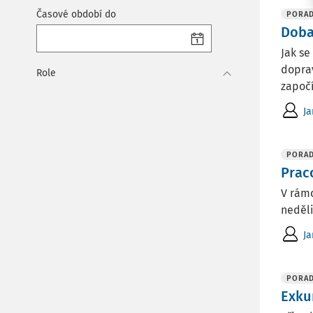
Časové období do
PORA
Doba
Jak se
doprav
Role
započí
Ja
PORA
Prac
V rámc
neděl
Ja
PORA
Exku