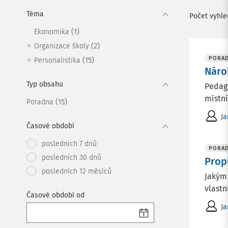
Téma
Počet vyhl
(1)
Ekonomika
(2)
Organizace školy
PORA
(15)
Personalistika
Náro
Typ obsahu
Pedag
místní
(15)
Poradna
Ja
Časové období
posledních 7 dnů
PORA
posledních 30 dnů
Prop
posledních 12 měsíců
Jakým 
vlastn
Časové období od
Ja