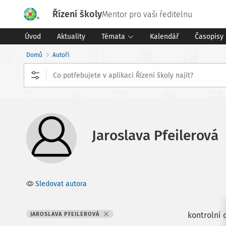
Řízení školy
Mentor pro vaši ředitelnu
Úvod
Aktuality
Témata
Kalendář
Časopisy
Domů
Autoři
Jaroslava Pfeilerová
Sledovat autora
kontrolní 
JAROSLAVA PFEILEROVÁ