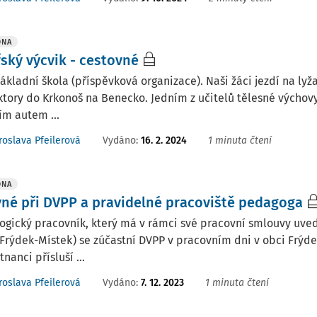
DNA
řský výcvik - cestovné
ákladní škola (příspěvková organizace). Naši žáci jezdí na lyža
ktory do Krkonoš na Benecko. Jedním z učitelů tělesné výchovy j
ím autem ...
Vydáno
:
16. 2. 2024
1 minuta čtení
roslava Pfeilerová
DNA
vné při DVPP a pravidelné pracoviště pedagoga
ogický pracovník, který má v rámci své pracovní smlouvy uv
Frýdek-Místek) se zúčastní DVPP v pracovním dni v obci Frýde
nanci přísluší ...
Vydáno
:
7. 12. 2023
1 minuta čtení
roslava Pfeilerová