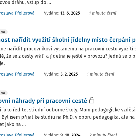
ovou dráhu, vstup do ...
Vydáno
:
13. 6. 2025
1 minuta čtení
roslava Pfeilerová
DNA
ost nařídit využití školní jídelny místo čerpání
né nařídit pracovníkovi vyslanému na pracovní cestu využití š
ě, že se z cesty vrátí a jídelna je ještě v provozu? Jedná se o 
je.
Vydáno
:
3. 2. 2025
1 minuta čtení
roslava Pfeilerová
DNA
ovní náhrady při pracovní cestě
i jako ředitel střední odborné školy. Mám pedagogické vzdělán
 Byl jsem přijat ke studiu na Ph.D. v oboru pedagogika, ale na
t jako na ...
Vydáno
:
9. 10. 2024
2 minuty čtení
roslava Pfeilerová