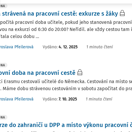
DNA
 strávená na pracovní cestě: exkurze s žáky
 počítá pracovní doba učitele, pokud jeho stanovená pracovní d
ou na exkurzi od 6:30 do 20:00? Neřídil. ale vždy cestou tam
tala celou dobu ...
Vydáno
:
4. 12. 2025
1 minuta čtení
roslava Pfeilerová
DNA
ovní doba na pracovní cestě
i Erasmu cestovali učitelé do Německa. Cestování na místo se
i. Máme dobu strávenou cestováním v sobotu započítat do pr
Vydáno
:
7. 10. 2025
1 minuta čtení
roslava Pfeilerová
DNA
rze do zahraničí u DPP a místo výkonu pracovní 