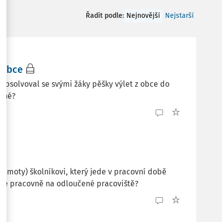
Řadit podle
:
Nejnovější
Nejstarší
 obce
bsolvoval se svými žáky pěšky výlet z obce do
avné?
hmoty) školníkovi, který jede v pracovní době
ede pracovně na odloučené pracoviště?