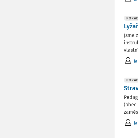
PORA
Lyža
Jsme z
instru
vlastn
Ja
PORA
Stra
Pedag
(obec 
zaměst
Ja