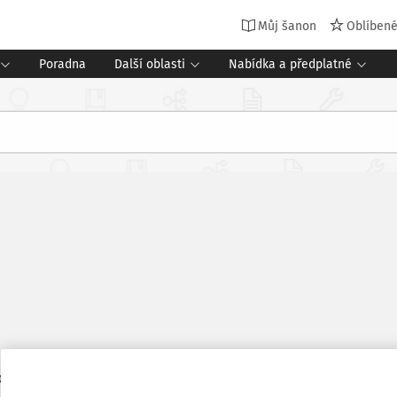
Můj šanon
Oblíben
Poradna
Další oblasti
Nabídka a předplatné
oddělení Finančního úřadu ve Vsetíně