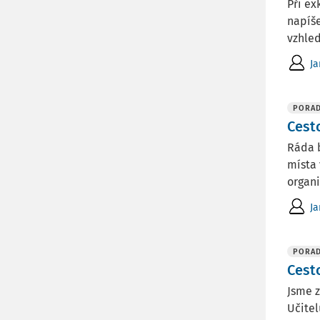
Při ex
napíše
vzhled
Ja
PORA
Cest
Ráda b
místa 
organi
Ja
PORA
Cest
Jsme z
Učitel