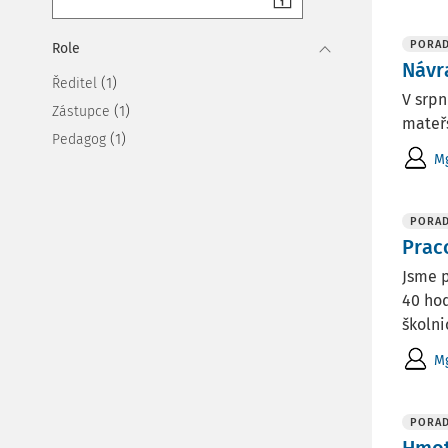
PORA
Role
Návr
(1)
Ředitel
V srpn
(1)
Zástupce
mateř
(1)
Pedagog
Mg
PORA
Prac
Jsme p
40 hod
školnic
Mg
PORA