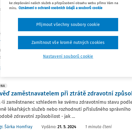
ke zlepšování našich služeb a přizpůsobení obsahu webu přímo Vám na
míru.
Oznámení o ochraně osobních údajů a souborů cookie
5
edaných dokumentů:
Přijmout všechny soubory cookie
DNA
ínky praxe budoucích zdravotních sester studuj
Zamítnout vše kromě nutných cookies
studenti oboru všeobecná sestra a dětská sestra na VOš doc
Nastavení souborů cookie
tnických zařízení.
Vydáno
:
7. 10. 2024
1 minuta čtení
r. Šárka Homfray
DNA
věď zaměstnavatelem při ztrátě zdravotní způsob
l-li zaměstnanec vzhledem ke svému zdravotnímu stavu podl
ně lékařských služeb nebo rozhodnutí příslušného správního
době zdravotní způsobilost - jak ...
Vydáno
:
21. 5. 2024
1 minuta čtení
r. Šárka Homfray