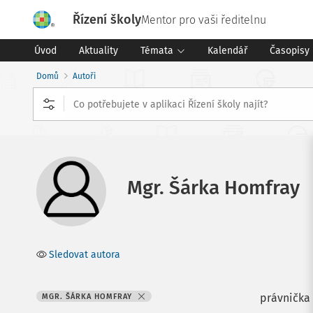
Řízení školy
Mentor pro vaši ředitelnu
Úvod
Aktuality
Témata
Kalendář
Časopisy
Domů
Autoři
Mgr. Šárka Homfray
Sledovat autora
právnička
MGR. ŠÁRKA HOMFRAY