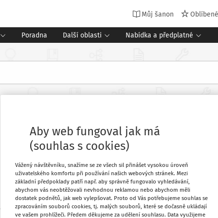
Můj šanon
Oblíben
Poradna
Další oblasti
Nabídka a předplatné
Aby web fungoval jak má
(souhlas s cookies)
Vážený návštěvníku, snažíme se ze všech sil přinášet vysokou úroveň
uživatelského komfortu při používání našich webových stránek. Mezi
základní předpoklady patří např. aby správně fungovalo vyhledávání,
abychom vás neobtěžovali nevhodnou reklamou nebo abychom měli
dostatek podnětů, jak web vylepšovat. Proto od Vás potřebujeme souhlas se
zpracováním souborů cookies, tj. malých souborů, které se dočasně ukládají
 a odborářka
ve vašem prohlížeči. Předem děkujeme za udělení souhlasu. Data využijeme