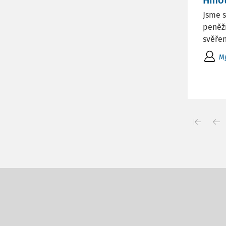
Hmot
Jsme s
peněž
svěřen
Mg