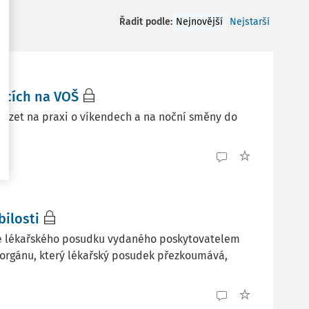
Řadit podle
:
Nejnovější
Nejstarší
ících na VOŠ
házet na praxi o víkendech a na noční směny do
ilosti
e lékařského posudku vydaného poskytovatelem
 orgánu, který lékařský posudek přezkoumává,