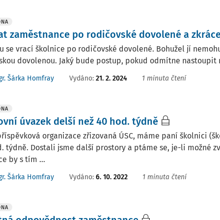
DNA
at zaměstnance po rodičovské dovolené a zkrác
u se vrací školnice po rodičovské dovolené. Bohužel jí nemoh
skou dovolenou. Jaký bude postup, pokud odmítne nastoupit 
Vydáno
:
21. 2. 2024
1 minuta čtení
r. Šárka Homfray
DNA
ovní úvazek delší než 40 hod. týdně
říspěvková organizace zřizovaná ÚSC, máme paní školnici (šk
. týdně. Dostali jsme další prostory a ptáme se, je-li možné zv
e by s tím ...
Vydáno
:
6. 10. 2022
1 minuta čtení
r. Šárka Homfray
DNA