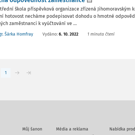
ná odpovědnost zaměstnance
třední škola příspěvková organizace zřízená Jihomoravským 
ní hotovost necháme podepisovat dohodu o hmotné odpovědn
ých zaměstnanci k vyúčtování ve ...
Vydáno
:
6. 10. 2022
1 minuta čtení
r. Šárka Homfray
1
Můj šanon
Média a reklama
Nabídka prod