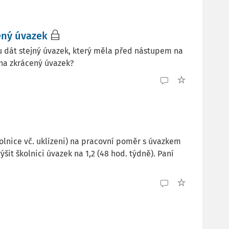
ený úvazek
u dát stejný úvazek, který měla před nástupem na
na zkrácený úvazek?
olnice vč. uklízeni) na pracovní poměr s úvazkem
ýšit školnici úvazek na 1,2 (48 hod. týdně). Paní