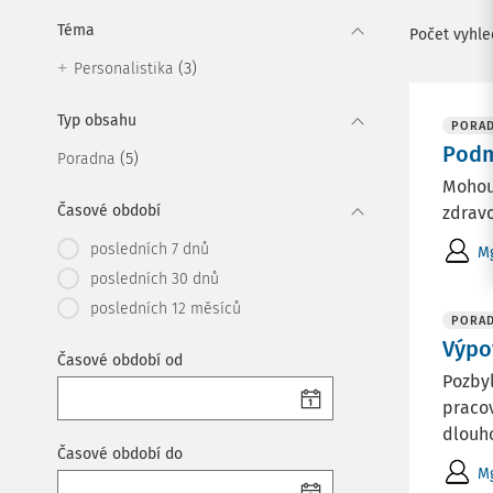
Téma
Počet vyhl
(3)
Personalistika
Typ obsahu
PORA
Podm
(5)
Poradna
Mohou 
Časové období
zdravo
posledních 7 dnů
Mg
posledních 30 dnů
posledních 12 měsíců
PORA
Výpo
Časové období od
Pozby
pracov
dlouho
Časové období do
Mg