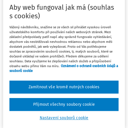
Aby web fungoval jak má (souhlas
Komplexní průvodce a podpora (nejen) pro školní praxi
s cookies)
Vydáno:
2. 7. 2026
6 minut čtení
Vážený návštěvníku, snažíme se ze všech sil přinášet vysokou úroveň
uživatelského komfortu při používání našich webových stránek. Mezi
AKTUALITY
základní předpoklady patří např. aby správně fungovalo vyhledávání,
abychom vás neobtěžovali nevhodnou reklamou nebo abychom měli
Bezpečný tábor: Jak o prázdninách podpořit
dostatek podnětů, jak web vylepšovat. Proto od Vás potřebujeme
rodiče a děti
souhlas se zpracováním souborů cookies, tj. malých souborů, které se
dočasně ukládají ve vašem prohlížeči. Předem děkujeme za udělení
Letní prázdniny jsou v plném proudu a tisíce dětí právě
souhlasu. Data využijeme ke zlepšování našich služeb a přizpůsobení
teď tráví čas na táborech, soustředěních nebo
obsahu webu přímo Vám na míru.
Oznámení o ochraně osobních údajů a
souborů cookie
příměstských kurzech. Přestože školní chodby zejí
prázdnotou, role školy jako partnera pro rodiče
nekončí. Právě uprostřed léta jim můžete skrze školní ...
Zamítnout vše kromě nutných cookies
Vydáno:
1. 7. 2026
7 minut čtení
Přijmout všechny soubory cookie
AKTUALITY
Nastavení souborů cookie
Vlastní cesta. Odvaha zkoušet. Radost