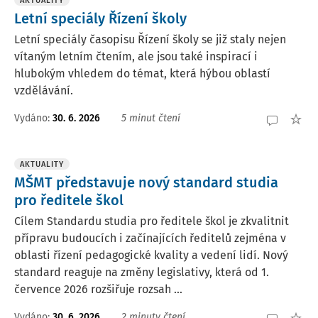
AKTUALITY
Letní speciály Řízení školy
Letní speciály časopisu Řízení školy se již staly nejen
vítaným letním čtením, ale jsou také inspirací i
hlubokým vhledem do témat, která hýbou oblastí
vzdělávání.
Vydáno:
30. 6. 2026
5 minut čtení
AKTUALITY
MŠMT představuje nový standard studia
pro ředitele škol
Cílem Standardu studia pro ředitele škol je zkvalitnit
přípravu budoucích i začínajících ředitelů zejména v
oblasti řízení pedagogické kvality a vedení lidí. Nový
standard reaguje na změny legislativy, která od 1.
července 2026 rozšiřuje rozsah ...
Vydáno:
30. 6. 2026
2 minuty čtení